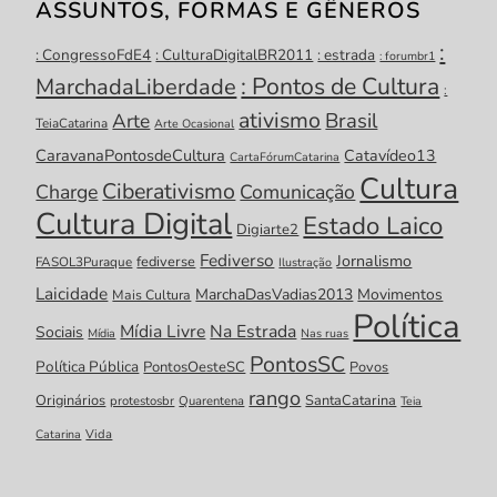
ASSUNTOS, FORMAS E GÊNEROS
:
: CongressoFdE4
: CulturaDigitalBR2011
: estrada
: forumbr1
: Pontos de Cultura
MarchadaLiberdade
:
ativismo
Brasil
Arte
TeiaCatarina
Arte Ocasional
CaravanaPontosdeCultura
Catavídeo13
CartaFórumCatarina
Cultura
Ciberativismo
Charge
Comunicação
Cultura Digital
Estado Laico
Digiarte2
Fediverso
Jornalismo
fediverse
FASOL3Puraque
Ilustração
Laicidade
MarchaDasVadias2013
Movimentos
Mais Cultura
Política
Mídia Livre
Na Estrada
Sociais
Mídia
Nas ruas
PontosSC
Política Pública
PontosOesteSC
Povos
rango
Originários
SantaCatarina
protestosbr
Quarentena
Teia
Catarina
Vida