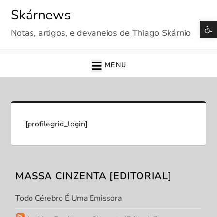
Skip
Skárnews
to
B
Notas, artigos, e devaneios de Thiago Skárnio
content
MENU
[profilegrid_login]
MASSA CINZENTA [EDITORIAL]
Todo Cérebro É Uma Emissora