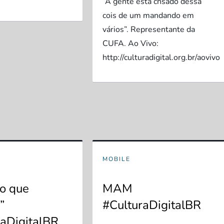
“A gente está cnsado dessa
cois de um mandando em
vários”. Representante da
CUFA. Ao Vivo:
http://culturadigital.org.br/aovivo
MOBILE
do que
MAM
”
#CulturaDigitalBR
raDigitalBR