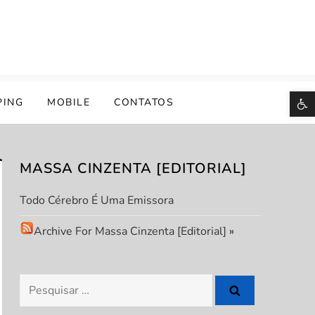
B
PING
MOBILE
CONTATOS
MASSA CINZENTA [EDITORIAL]
Todo Cérebro É Uma Emissora
Archive For Massa Cinzenta [Editorial]
»
Pesquisar
por: