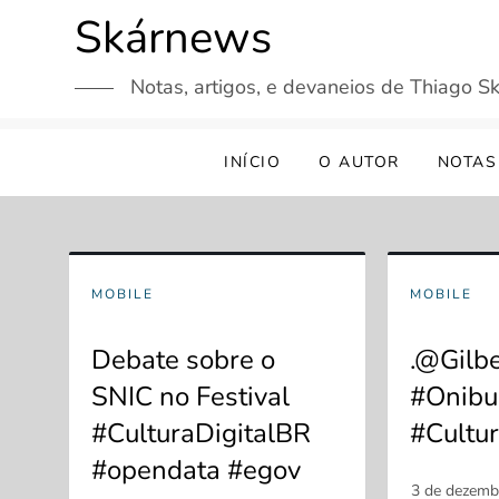
Skip
Skárnews
to
content
Notas, artigos, e devaneios de Thiago Sk
INÍCIO
O AUTOR
NOTAS
MOBILE
MOBILE
Debate sobre o
.@Gilbe
SNIC no Festival
#Onibu
#CulturaDigitalBR
#Cultu
#opendata #egov