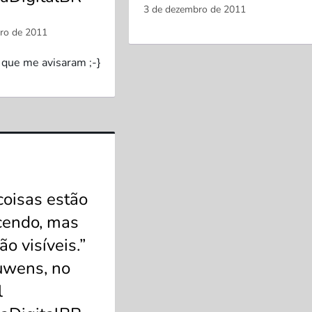
que me avisaram ;-}
coisas estão
cendo, mas
ão visíveis.”
wens, no
l