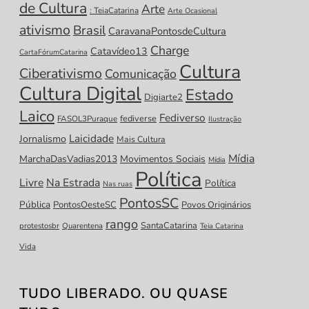
de Cultura
Arte
: TeiaCatarina
Arte Ocasional
ativismo
Brasil
CaravanaPontosdeCultura
Charge
Catavídeo13
CartaFórumCatarina
Cultura
Ciberativismo
Comunicação
Cultura Digital
Estado
Digiarte2
Laico
Fediverso
fediverse
FASOL3Puraque
Ilustração
Laicidade
Jornalismo
Mais Cultura
Mídia
MarchaDasVadias2013
Movimentos Sociais
Mídia
Política
Livre
Na Estrada
Política
Nas ruas
PontosSC
Pública
PontosOesteSC
Povos Originários
rango
SantaCatarina
protestosbr
Quarentena
Teia Catarina
Vida
TUDO LIBERADO. OU QUASE