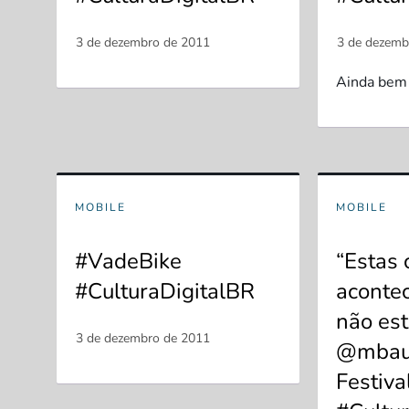
Ainda bem 
MOBILE
MOBILE
#VadeBike
“Estas 
#CulturaDigitalBR
aconte
não est
@mbau
Festiva