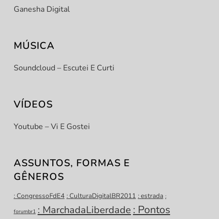
Ganesha Digital
MÚSICA
Soundcloud – Escutei E Curti
VÍDEOS
Youtube – Vi E Gostei
ASSUNTOS, FORMAS E
GÊNEROS
: CongressoFdE4
: CulturaDigitalBR2011
: estrada
:
: Pontos
: MarchadaLiberdade
forumbr1