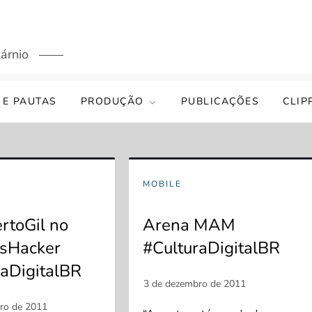
árnio
 E PAUTAS
PRODUÇÃO
PUBLICAÇÕES
CLIP
MOBILE
rtoGil no
Arena MAM
sHacker
#CulturaDigitalBR
raDigitalBR