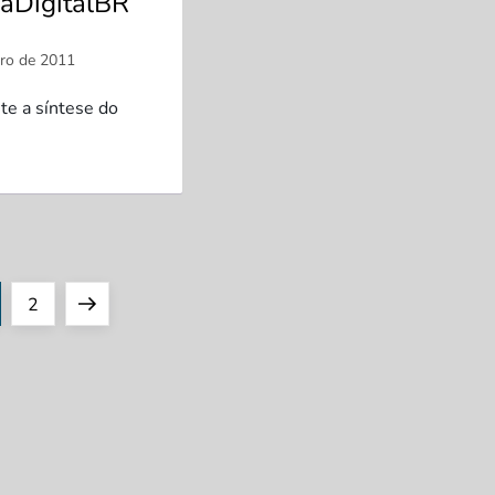
raDigitalBR
te a síntese do
ge
Page
Next
2
page