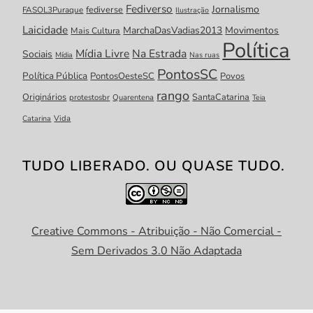
Fediverso
Jornalismo
fediverse
FASOL3Puraque
Ilustração
Laicidade
MarchaDasVadias2013
Movimentos
Mais Cultura
Política
Mídia Livre
Na Estrada
Sociais
Mídia
Nas ruas
PontosSC
Política Pública
PontosOesteSC
Povos
rango
Originários
SantaCatarina
protestosbr
Quarentena
Teia
Catarina
Vida
TUDO LIBERADO. OU QUASE TUDO.
Creative Commons - Atribuição - Não Comercial -
Sem Derivados 3.0 Não Adaptada