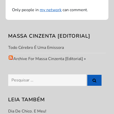
a
Only people in
my network
can comment.
ç
ã
MASSA CINZENTA [EDITORIAL]
o
Todo Cérebro É Uma Emissora
d
Archive For Massa Cinzenta [Editorial]
»
e
P
Pesquisar
por:
o
s
LEIA TAMBÉM
t
Dia De Chico. E Meu!