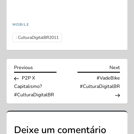
MOBILE
: CulturaDigitalBR2011
N
Previous
Next
Previous
Next
Post
Post
P2P X
#VadeBike
a
Capitalismo?
#CulturaDigitalBR
v
#CulturaDigitalBR
e
g
Deixe um comentário