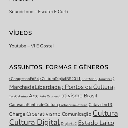
Soundcloud – Escutei E Curti
VÍDEOS
Youtube – Vi E Gostei
ASSUNTOS, FORMAS E GÊNEROS
:
: CongressoFdE4
: CulturaDigitalBR2011
: estrada
: forumbr1
: Pontos de Cultura
MarchadaLiberdade
:
ativismo
Brasil
Arte
TeiaCatarina
Arte Ocasional
CaravanaPontosdeCultura
Catavídeo13
CartaFórumCatarina
Cultura
Ciberativismo
Charge
Comunicação
Cultura Digital
Estado Laico
Digiarte2