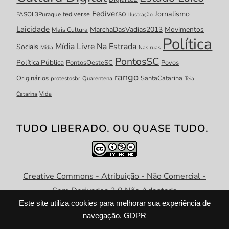
Fediverso
Jornalismo
fediverse
FASOL3Puraque
Ilustração
Laicidade
MarchaDasVadias2013
Movimentos
Mais Cultura
Política
Mídia Livre
Na Estrada
Sociais
Mídia
Nas ruas
PontosSC
Política Pública
PontosOesteSC
Povos
rango
Originários
SantaCatarina
protestosbr
Quarentena
Teia
Catarina
Vida
TUDO LIBERADO. OU QUASE TUDO.
Creative Commons - Atribuição - Não Comercial -
Sem Derivados 3.0 Não Adaptada
Este site utiliza cookies para melhorar sua experiência de
navegação.
GDPR