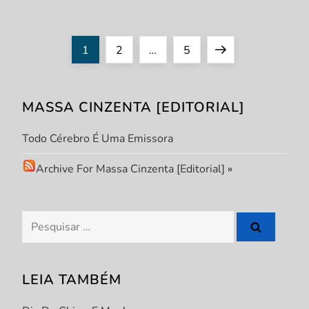
P
Page
Page
Page
Next
1
2
…
5
a
page
MASSA CINZENTA [EDITORIAL]
g
Todo Cérebro É Uma Emissora
i
Archive For Massa Cinzenta [Editorial]
»
n
a
Pesquisar
ç
por:
ã
LEIA TAMBÉM