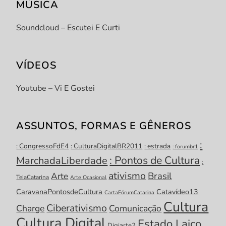
MÚSICA
Soundcloud – Escutei E Curti
VÍDEOS
Youtube – Vi E Gostei
ASSUNTOS, FORMAS E GÊNEROS
:
: CongressoFdE4
: CulturaDigitalBR2011
: estrada
: forumbr1
: Pontos de Cultura
MarchadaLiberdade
:
ativismo
Brasil
Arte
TeiaCatarina
Arte Ocasional
CaravanaPontosdeCultura
Catavídeo13
CartaFórumCatarina
Cultura
Ciberativismo
Charge
Comunicação
Cultura Digital
Estado Laico
Digiarte2