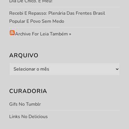
o
Dia De Chico. E Meu!
d
Recebi E Repasso: Plenária Das Frentes Brasil
Popular E Povo Sem Medo
e
Archive For Leia Também
»
p
o
ARQUIVO
s
Arquivo
t
CURADORIA
s
Gifs No Tumblr
Links No Delicious