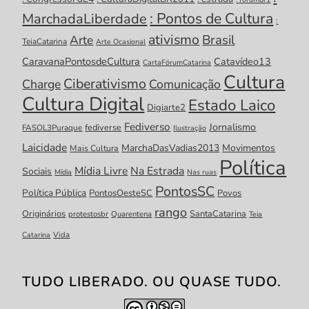
: Pontos de Cultura
MarchadaLiberdade
:
ativismo
Brasil
Arte
TeiaCatarina
Arte Ocasional
CaravanaPontosdeCultura
Catavídeo13
CartaFórumCatarina
Cultura
Ciberativismo
Charge
Comunicação
Cultura Digital
Estado Laico
Digiarte2
Fediverso
Jornalismo
fediverse
FASOL3Puraque
Ilustração
Laicidade
MarchaDasVadias2013
Movimentos
Mais Cultura
Política
Mídia Livre
Na Estrada
Sociais
Mídia
Nas ruas
PontosSC
Política Pública
PontosOesteSC
Povos
rango
Originários
SantaCatarina
protestosbr
Quarentena
Teia
Catarina
Vida
TUDO LIBERADO. OU QUASE TUDO.