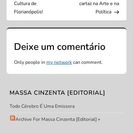
Cultura de
cartaz na Arte e na
e
Florianópolis!
Política
g
a
Deixe um comentário
ç
Only people in
my network
can comment.
ã
o
MASSA CINZENTA [EDITORIAL]
d
Todo Cérebro É Uma Emissora
e
Archive For Massa Cinzenta [Editorial]
»
P