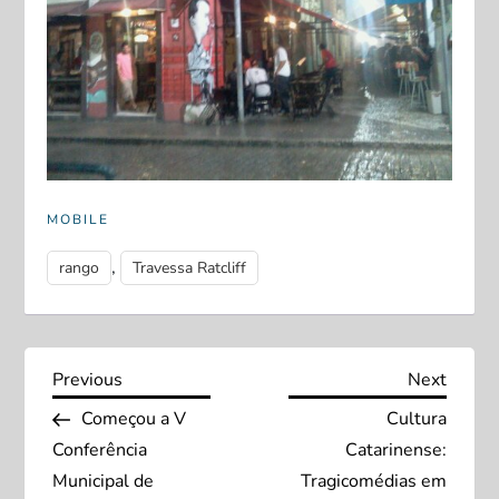
MOBILE
,
rango
Travessa Ratcliff
N
Previous
Next
Previous
Next
Post
Post
Começou a V
Cultura
a
Conferência
Catarinense:
v
Municipal de
Tragicomédias em