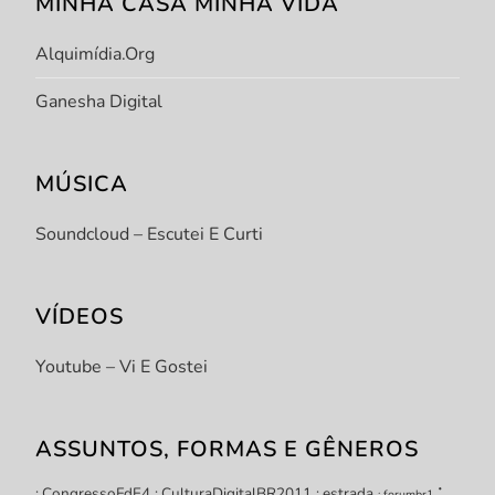
MINHA CASA MINHA VIDA
Alquimídia.org
Ganesha Digital
MÚSICA
Soundcloud – Escutei E Curti
VÍDEOS
Youtube – Vi E Gostei
ASSUNTOS, FORMAS E GÊNEROS
:
: CongressoFdE4
: CulturaDigitalBR2011
: estrada
: forumbr1