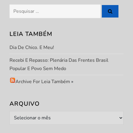
o
Pesquisar
s
por:
t
LEIA TAMBÉM
Dia De Chico. E Meu!
Recebi E Repasso: Plenária Das Frentes Brasil
Popular E Povo Sem Medo
Archive For Leia Também
»
ARQUIVO
Arquivo