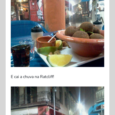
E cai a chuva na Ratcliff!