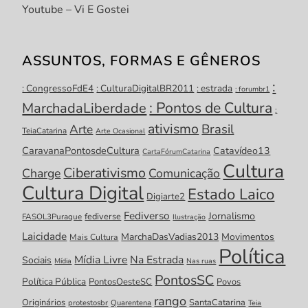
Youtube – Vi E Gostei
ASSUNTOS, FORMAS E GÊNEROS
:
: CongressoFdE4
: CulturaDigitalBR2011
: estrada
: forumbr1
: Pontos de Cultura
MarchadaLiberdade
:
ativismo
Brasil
Arte
TeiaCatarina
Arte Ocasional
CaravanaPontosdeCultura
Catavídeo13
CartaFórumCatarina
Cultura
Ciberativismo
Charge
Comunicação
Cultura Digital
Estado Laico
Digiarte2
Fediverso
Jornalismo
fediverse
FASOL3Puraque
Ilustração
Laicidade
MarchaDasVadias2013
Movimentos
Mais Cultura
Política
Mídia Livre
Na Estrada
Sociais
Mídia
Nas ruas
PontosSC
Política Pública
PontosOesteSC
Povos
rango
Originários
SantaCatarina
protestosbr
Quarentena
Teia