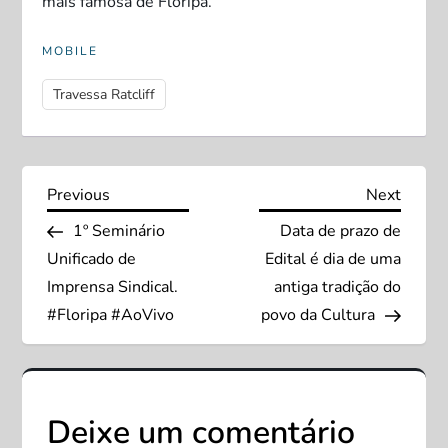
mais famosa de Floripa.
MOBILE
Travessa Ratcliff
N
Previous
Next
Previous
Next
Post
Post
1º Seminário
Data de prazo de
a
Unificado de
Edital é dia de uma
v
Imprensa Sindical.
antiga tradição do
#Floripa #AoVivo
povo da Cultura
e
g
Deixe um comentário
a