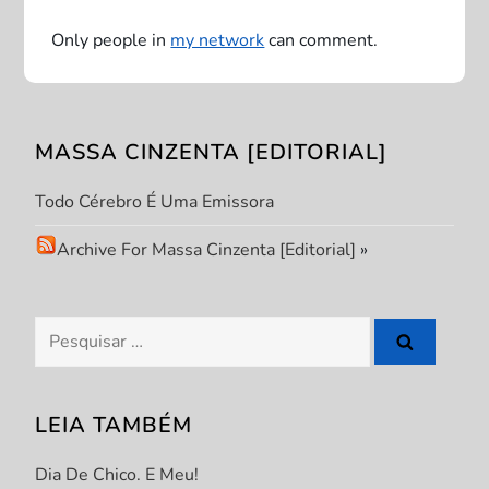
ç
Only people in
my network
can comment.
ã
o
MASSA CINZENTA [EDITORIAL]
d
Todo Cérebro É Uma Emissora
e
Archive For Massa Cinzenta [Editorial]
»
P
Pesquisar
o
por:
s
LEIA TAMBÉM
t
Dia De Chico. E Meu!