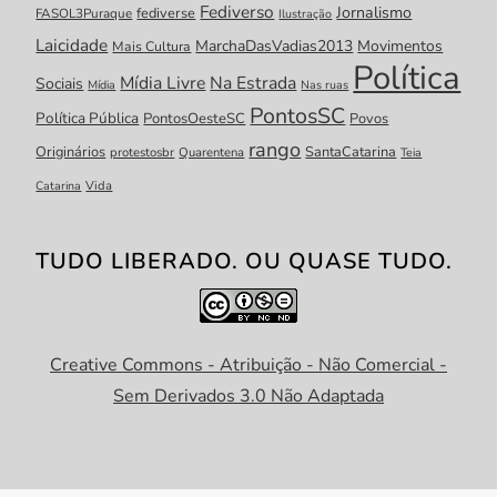
Fediverso
Jornalismo
fediverse
FASOL3Puraque
Ilustração
Laicidade
MarchaDasVadias2013
Movimentos
Mais Cultura
Política
Mídia Livre
Na Estrada
Sociais
Mídia
Nas ruas
PontosSC
Política Pública
PontosOesteSC
Povos
rango
Originários
SantaCatarina
protestosbr
Quarentena
Teia
Catarina
Vida
TUDO LIBERADO. OU QUASE TUDO.
Creative Commons - Atribuição - Não Comercial -
Sem Derivados 3.0 Não Adaptada