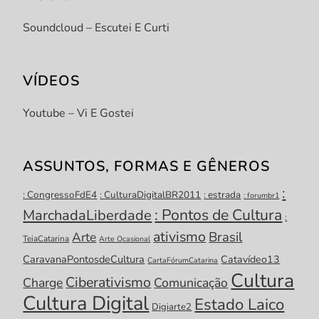
Soundcloud – Escutei E Curti
VÍDEOS
Youtube – Vi E Gostei
ASSUNTOS, FORMAS E GÊNEROS
:
: CongressoFdE4
: CulturaDigitalBR2011
: estrada
: forumbr1
: Pontos de Cultura
MarchadaLiberdade
:
ativismo
Brasil
Arte
TeiaCatarina
Arte Ocasional
CaravanaPontosdeCultura
Catavídeo13
CartaFórumCatarina
Cultura
Ciberativismo
Charge
Comunicação
Cultura Digital
Estado Laico
Digiarte2