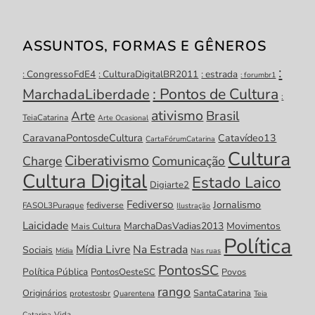
ASSUNTOS, FORMAS E GÊNEROS
:
: CongressoFdE4
: CulturaDigitalBR2011
: estrada
: forumbr1
: Pontos de Cultura
MarchadaLiberdade
:
ativismo
Brasil
Arte
TeiaCatarina
Arte Ocasional
CaravanaPontosdeCultura
Catavídeo13
CartaFórumCatarina
Cultura
Ciberativismo
Charge
Comunicação
Cultura Digital
Estado Laico
Digiarte2
Fediverso
Jornalismo
fediverse
FASOL3Puraque
Ilustração
Laicidade
MarchaDasVadias2013
Movimentos
Mais Cultura
Política
Mídia Livre
Na Estrada
Sociais
Mídia
Nas ruas
PontosSC
Política Pública
PontosOesteSC
Povos
rango
Originários
SantaCatarina
protestosbr
Quarentena
Teia
Catarina
Vida