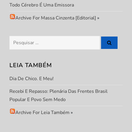
Todo Cérebro É Uma Emissora
i
Archive For Massa Cinzenta [Editorial]
»
n
a
Pesquisar
ç
por:
ã
LEIA TAMBÉM
o
Dia De Chico. E Meu!
d
Recebi E Repasso: Plenária Das Frentes Brasil
Popular E Povo Sem Medo
e
Archive For Leia Também
»
p