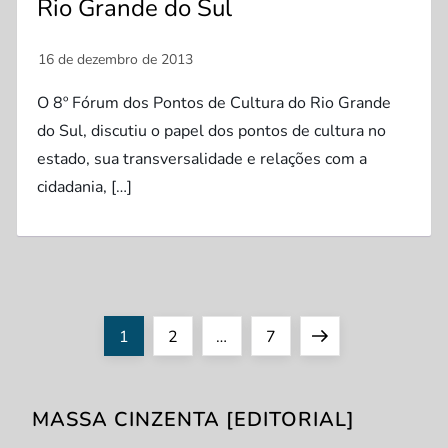
Rio Grande do Sul
O 8º Fórum dos Pontos de Cultura do Rio Grande
do Sul, discutiu o papel dos pontos de cultura no
estado, sua transversalidade e relações com a
cidadania, […]
P
Page
Page
Page
Next
1
2
…
7
a
page
MASSA CINZENTA [EDITORIAL]
g