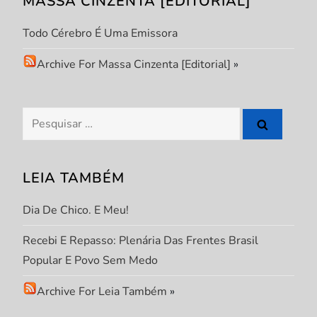
MASSA CINZENTA [EDITORIAL]
ã
Todo Cérebro É Uma Emissora
o
Archive For Massa Cinzenta [Editorial]
»
d
e
Pesquisar
por:
P
LEIA TAMBÉM
o
Dia De Chico. E Meu!
s
Recebi E Repasso: Plenária Das Frentes Brasil
t
Popular E Povo Sem Medo
Archive For Leia Também
»