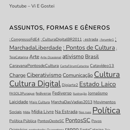
Youtube – Vi E Gostei
ASSUNTOS, FORMAS E GÊNEROS
:
: CongressoFdE4
: CulturaDigitalBR2011
: estrada
: forumbr1
: Pontos de Cultura
MarchadaLiberdade
:
ativismo
Brasil
Arte
TeiaCatarina
Arte Ocasional
CaravanaPontosdeCultura
Catavídeo13
CartaFórumCatarina
Cultura
Ciberativismo
Charge
Comunicação
Cultura Digital
Estado Laico
Digiarte2
Fediverso
Jornalismo
fediverse
FASOL3Puraque
Ilustração
Laicidade
MarchaDasVadias2013
Movimentos
Mais Cultura
Política
Mídia Livre
Na Estrada
Sociais
Mídia
Nas ruas
PontosSC
Política Pública
PontosOesteSC
Povos
rango
Originários
SantaCatarina
protestosbr
Quarentena
Teia