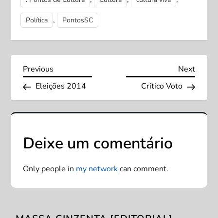
,
Política
PontosSC
N
Previous
Next
Previous
Next
Post
Post
Eleições 2014
Crítico Voto
a
v
e
Deixe um comentário
g
Only people in
my network
can comment.
a
ç