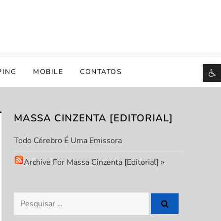
B
PING
MOBILE
CONTATOS
MASSA CINZENTA [EDITORIAL]
Todo Cérebro É Uma Emissora
Archive For Massa Cinzenta [Editorial]
»
Pesquisar
por: