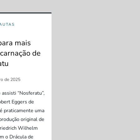
PAUTAS
para mais
carnação de
atu
assisti “Nosferatu”,
obert Eggers de
é praticamente uma
produção original de
riedrich Wilhelm
m o Drácula de