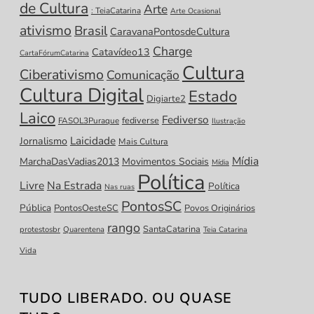
de Cultura
Arte
: TeiaCatarina
Arte Ocasional
ativismo
Brasil
CaravanaPontosdeCultura
Charge
Catavídeo13
CartaFórumCatarina
Cultura
Ciberativismo
Comunicação
Cultura Digital
Estado
Digiarte2
Laico
Fediverso
fediverse
FASOL3Puraque
Ilustração
Laicidade
Jornalismo
Mais Cultura
Mídia
MarchaDasVadias2013
Movimentos Sociais
Mídia
Política
Livre
Na Estrada
Política
Nas ruas
PontosSC
Pública
PontosOesteSC
Povos Originários
rango
SantaCatarina
protestosbr
Quarentena
Teia Catarina
Vida
TUDO LIBERADO. OU QUASE