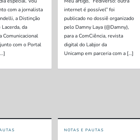
dia especial. Vou
Meu artigo, “Fediverso: outra
nto com a jornalista
internet é possível” foi
delli, a Distinção
publicado no dossiê organizado
 Lacerda, da
pelo Damny Laya (@Damny),
a Comunicacional
para a ComCiência, revista
junto com o Portal
digital do Labjor da
[…]
Unicamp em parceria com a […]
PAUTAS
NOTAS E PAUTAS