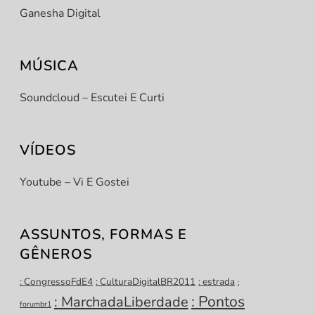
Ganesha Digital
MÚSICA
Soundcloud – Escutei E Curti
VÍDEOS
Youtube – Vi E Gostei
ASSUNTOS, FORMAS E
GÊNEROS
: CongressoFdE4
: CulturaDigitalBR2011
: estrada
:
: Pontos
: MarchadaLiberdade
forumbr1