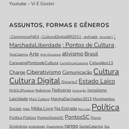
Youtube – Vi E Gostei
ASSUNTOS, FORMAS E GÊNEROS
:
: CongressoFdE4
: CulturaDigitalBR2011
: estrada
: forumbr1
: Pontos de Cultura
MarchadaLiberdade
:
ativismo
Brasil
Arte
TeiaCatarina
Arte Ocasional
CaravanaPontosdeCultura
Catavídeo13
CartaFórumCatarina
Cultura
Ciberativismo
Charge
Comunicação
Cultura Digital
Estado Laico
Digiarte2
Fediverso
Jornalismo
fediverse
FASOL3Puraque
Ilustração
Laicidade
MarchaDasVadias2013
Movimentos
Mais Cultura
Política
Mídia Livre
Na Estrada
Sociais
Mídia
Nas ruas
PontosSC
Política Pública
PontosOesteSC
Povos
rango
Originários
SantaCatarina
protestosbr
Quarentena
Teia