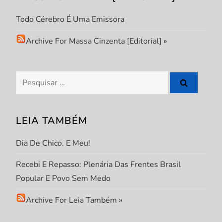
g
Todo Cérebro É Uma Emissora
i
Archive For Massa Cinzenta [Editorial]
»
n
a
Pesquisar
ç
por:
ã
LEIA TAMBÉM
o
Dia De Chico. E Meu!
d
Recebi E Repasso: Plenária Das Frentes Brasil
Popular E Povo Sem Medo
e
Archive For Leia Também
»
p