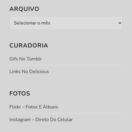
o
ARQUIVO
s
Arquivo
t
CURADORIA
s
Gifs No Tumblr
Links No Delicious
FOTOS
Flickr – Fotos E Álbuns
Instagram – Direto Do Celular