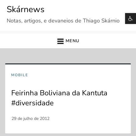
Skip
Skárnews
to
B
Notas, artigos, e devaneios de Thiago Skárnio
content
MENU
MOBILE
Feirinha Boliviana da Kantuta
#diversidade