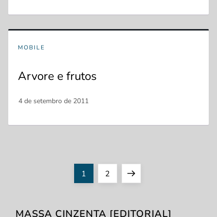
MOBILE
Arvore e frutos
P
Page
Page
Next
1
2
a
page
MASSA CINZENTA [EDITORIAL]