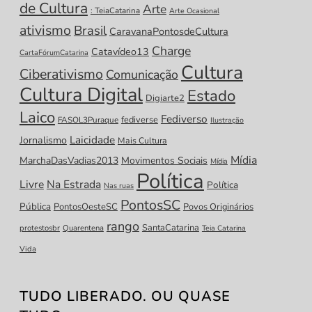
de Cultura
Arte
: TeiaCatarina
Arte Ocasional
ativismo
Brasil
CaravanaPontosdeCultura
Charge
Catavídeo13
CartaFórumCatarina
Cultura
Ciberativismo
Comunicação
Cultura Digital
Estado
Digiarte2
Laico
Fediverso
fediverse
FASOL3Puraque
Ilustração
Laicidade
Jornalismo
Mais Cultura
Mídia
MarchaDasVadias2013
Movimentos Sociais
Mídia
Política
Livre
Na Estrada
Política
Nas ruas
PontosSC
Pública
PontosOesteSC
Povos Originários
rango
SantaCatarina
protestosbr
Quarentena
Teia Catarina
Vida
TUDO LIBERADO. OU QUASE