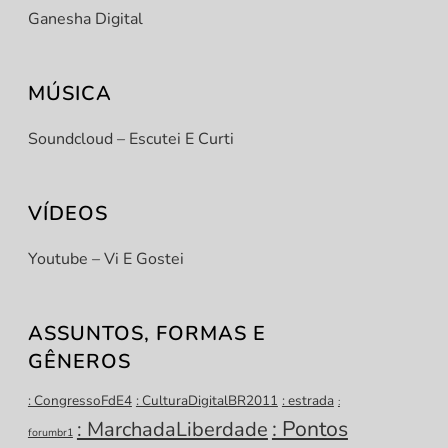
Ganesha Digital
MÚSICA
Soundcloud – Escutei E Curti
VÍDEOS
Youtube – Vi E Gostei
ASSUNTOS, FORMAS E
GÊNEROS
: CongressoFdE4
: CulturaDigitalBR2011
: estrada
:
: Pontos
: MarchadaLiberdade
forumbr1