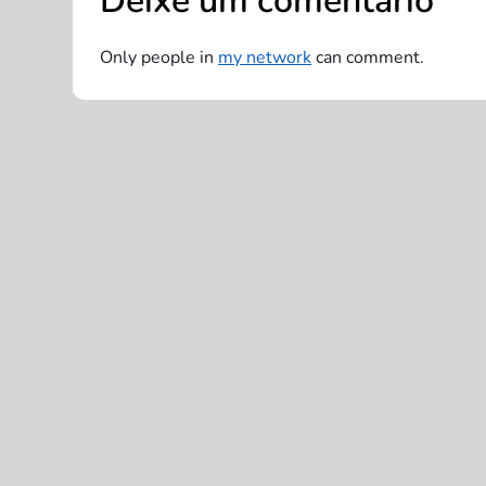
Deixe um comentário
a
Only people in
my network
can comment.
ç
ã
o
d
e
P
o
s