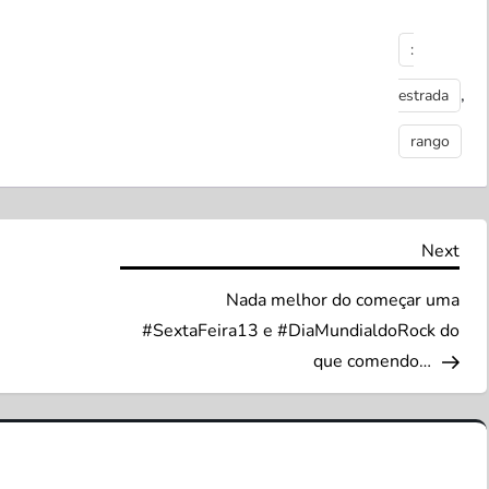
:
,
estrada
rango
Nex
Next
Pos
Nada melhor do começar uma
#SextaFeira13 e #DiaMundialdoRock do
que comendo…