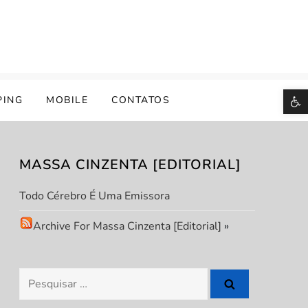
B
PING
MOBILE
CONTATOS
MASSA CINZENTA [EDITORIAL]
Todo Cérebro É Uma Emissora
Archive For Massa Cinzenta [Editorial]
»
Pesquisar
por: