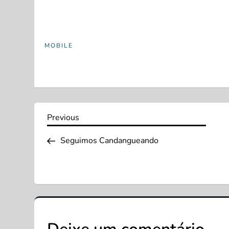
MOBILE
N
Previous
Previous
Post
a
Seguimos Candangueando
v
e
g