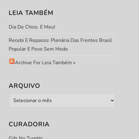
LEIA TAMBÉM
Dia De Chico. E Meu!
Recebi E Repasso: Plenária Das Frentes Brasil
Popular E Povo Sem Medo
Archive For Leia Também
»
t
t
ARQUIVO
Arquivo
CURADORIA
Gifs No Tumblr