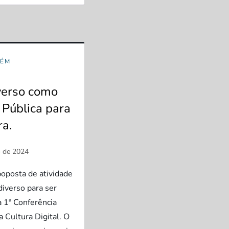
BÉM
verso como
a Pública para
ra.
poposta de atividade
diverso para ser
a 1ª Conferência
 Cultura Digital. O