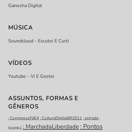
Ganesha Digital
MÚSICA
Soundcloud – Escutei E Curti
VÍDEOS
Youtube – Vi E Gostei
ASSUNTOS, FORMAS E
GÊNEROS
: CongressoFdE4
: CulturaDigitalBR2011
: estrada
:
: Pontos
: MarchadaLiberdade
forumbr1