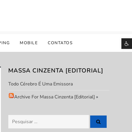
B
PING
MOBILE
CONTATOS
MASSA CINZENTA [EDITORIAL]
Todo Cérebro É Uma Emissora
Archive For Massa Cinzenta [Editorial]
»
Pesquisar
por: