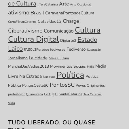
de Cultura
Arte
: TeiaCatarina
Arte Ocasional
ativismo
Brasil
CaravanaPontosdeCultura
Charge
Catavídeo13
CartaFórumCatarina
Cultura
Ciberativismo
Comunicação
Cultura Digital
Estado
Digiarte2
Laico
Fediverso
fediverse
FASOL3Puraque
Ilustração
Laicidade
Jornalismo
Mais Cultura
Mídia
MarchaDasVadias2013
Movimentos Sociais
Mídia
Política
Livre
Na Estrada
Política
Nas ruas
PontosSC
Pública
PontosOesteSC
Povos Originários
rango
SantaCatarina
protestosbr
Quarentena
Teia Catarina
Vida
TUDO LIBERADO. OU QUASE