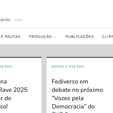
árnio
 E PAUTAS
PRODUÇÃO
PUBLICAÇÕES
CLIP
PAUTAS
NOTAS E PAUTAS
 na
Fediverso em
Rave 2025
debate no próximo
ar de
“Vozes pela
so!
Democracia” do