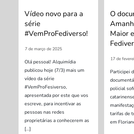
Vídeo novo para a
O docu
série
Amanhã
#VemProFediverso!
Maior e
Fediver
Olá pessoal! Alquimídia
publicou hoje (7/3) mais um
Participei
vídeo da série
documentár
#VemProFesiverso,
policial so
apresentada por este que vos
catarinens
escreve, para incentivar as
manifestaç
pessoas nas redes
tarifas de 
proprietárias a conhecerem as
em Florian
[…]