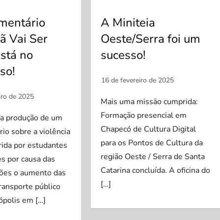
mentário
A Miniteia
 Vai Ser
Oeste/Serra foi um
stá no
sucesso!
so!
Mais uma missāo cumprida:
Formação presencial em
 da produção de um
Chapecó de Cultura Digital
io sobre a violência
para os Pontos de Cultura da
frida por estudantes
região Oeste / Serra de Santa
es por causa das
Catarina concluída. A oficina do
ões o aumento das
[…]
transporte público
ópolis em […]