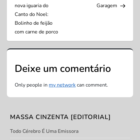
a
nova iguaria do
Garagem
v
Canto do Noel:
Bolinho de feijão
e
com carne de porco
g
a
Deixe um comentário
ç
Only people in
my network
can comment.
ã
o
MASSA CINZENTA [EDITORIAL]
d
Todo Cérebro É Uma Emissora
e