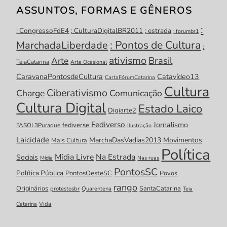
ASSUNTOS, FORMAS E GÊNEROS
:
: CongressoFdE4
: CulturaDigitalBR2011
: estrada
: forumbr1
: Pontos de Cultura
MarchadaLiberdade
:
ativismo
Brasil
Arte
TeiaCatarina
Arte Ocasional
CaravanaPontosdeCultura
Catavídeo13
CartaFórumCatarina
Cultura
Ciberativismo
Charge
Comunicação
Cultura Digital
Estado Laico
Digiarte2
Fediverso
Jornalismo
fediverse
FASOL3Puraque
Ilustração
Laicidade
MarchaDasVadias2013
Movimentos
Mais Cultura
Política
Mídia Livre
Na Estrada
Sociais
Mídia
Nas ruas
PontosSC
Política Pública
PontosOesteSC
Povos
rango
Originários
SantaCatarina
protestosbr
Quarentena
Teia
Catarina
Vida