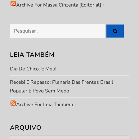
Archive For Massa Cinzenta [Editorial]
»
P
o
Pesquisar
s
por:
t
LEIA TAMBÉM
Dia De Chico. E Meu!
Recebi E Repasso: Plenária Das Frentes Brasil
Popular E Povo Sem Medo
Archive For Leia Também
»
ARQUIVO