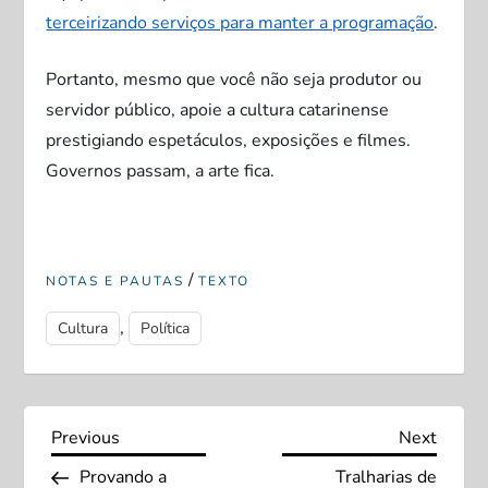
terceirizando serviços para manter a programação
.
Portanto, mesmo que você não seja produtor ou
servidor público, apoie a cultura catarinense
prestigiando espetáculos, exposições e filmes.
Governos passam, a arte fica.
/
NOTAS E PAUTAS
TEXTO
,
Cultura
Política
N
Previous
Next
Previous
Next
Post
Post
Provando a
Tralharias de