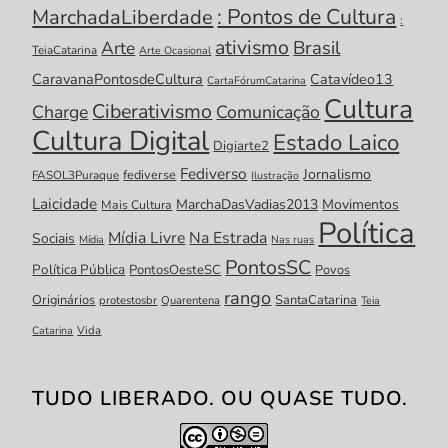
: Pontos de Cultura
MarchadaLiberdade
:
ativismo
Brasil
Arte
TeiaCatarina
Arte Ocasional
CaravanaPontosdeCultura
Catavídeo13
CartaFórumCatarina
Cultura
Ciberativismo
Charge
Comunicação
Cultura Digital
Estado Laico
Digiarte2
Fediverso
Jornalismo
fediverse
FASOL3Puraque
Ilustração
Laicidade
MarchaDasVadias2013
Movimentos
Mais Cultura
Política
Mídia Livre
Na Estrada
Sociais
Mídia
Nas ruas
PontosSC
Política Pública
PontosOesteSC
Povos
rango
Originários
SantaCatarina
protestosbr
Quarentena
Teia
Catarina
Vida
TUDO LIBERADO. OU QUASE TUDO.