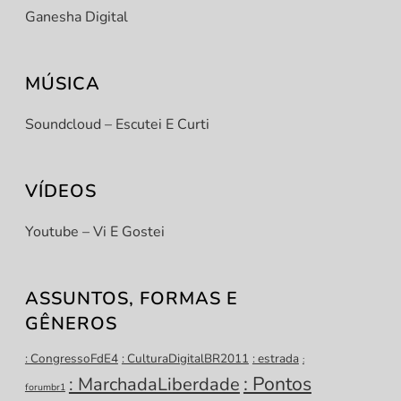
Ganesha Digital
MÚSICA
Soundcloud – Escutei E Curti
VÍDEOS
Youtube – Vi E Gostei
ASSUNTOS, FORMAS E
GÊNEROS
: CongressoFdE4
: CulturaDigitalBR2011
: estrada
:
: Pontos
: MarchadaLiberdade
forumbr1