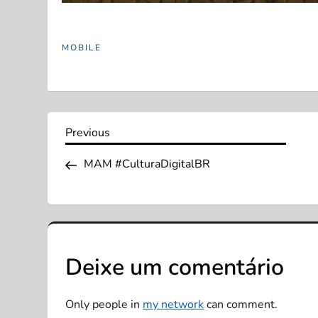
MOBILE
N
Previous
Previous
Post
a
MAM #CulturaDigitalBR
v
e
Deixe um comentário
g
a
Only people in
my network
can comment.