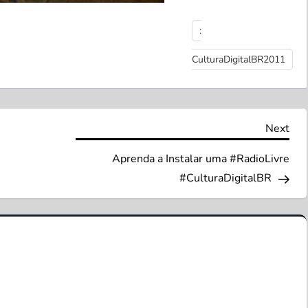
:
CulturaDigitalBR2011
Nex
Next
Pos
Aprenda a Instalar uma #RadioLivre
#CulturaDigitalBR