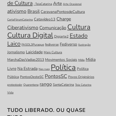
de Cultura
Arte
: TeiaCatarina
Arte Ocasional
ativismo
Brasil
CaravanaPontosdeCultura
Charge
Catavídeo13
CartaFórumCatarina
Cultura
Ciberativismo
Comunicação
Cultura Digital
Estado
Digiarte2
Laico
Fediverso
fediverse
FASOL3Puraque
Ilustração
Laicidade
Jornalismo
Mais Cultura
Mídia
MarchaDasVadias2013
Movimentos Sociais
Mídia
Política
Livre
Na Estrada
Política
Nas ruas
PontosSC
Pública
PontosOesteSC
Povos Originários
rango
SantaCatarina
protestosbr
Quarentena
Teia Catarina
Vida
TUDO LIBERADO. OU QUASE