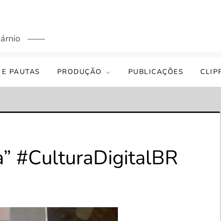
árnio
 E PAUTAS
PRODUÇÃO
PUBLICAÇÕES
CLIP
a” #CulturaDigitalBR