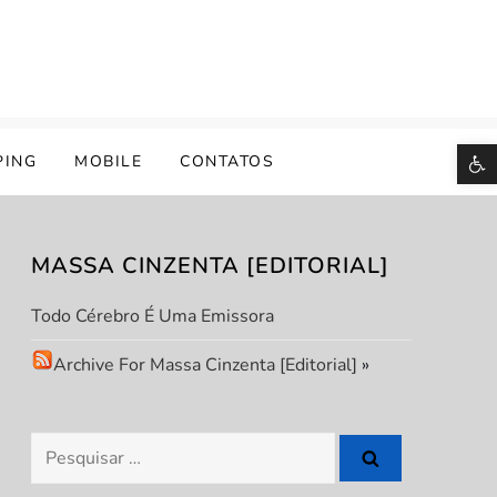
B
PING
MOBILE
CONTATOS
MASSA CINZENTA [EDITORIAL]
Todo Cérebro É Uma Emissora
Archive For Massa Cinzenta [Editorial]
»
Pesquisar
por: