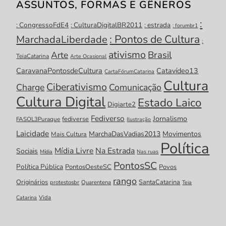
ASSUNTOS, FORMAS E GÊNEROS
:
: CongressoFdE4
: CulturaDigitalBR2011
: estrada
: forumbr1
: Pontos de Cultura
MarchadaLiberdade
:
ativismo
Brasil
Arte
TeiaCatarina
Arte Ocasional
CaravanaPontosdeCultura
Catavídeo13
CartaFórumCatarina
Cultura
Ciberativismo
Charge
Comunicação
Cultura Digital
Estado Laico
Digiarte2
Fediverso
Jornalismo
fediverse
FASOL3Puraque
Ilustração
Laicidade
MarchaDasVadias2013
Movimentos
Mais Cultura
Política
Mídia Livre
Na Estrada
Sociais
Mídia
Nas ruas
PontosSC
Política Pública
PontosOesteSC
Povos
rango
Originários
SantaCatarina
protestosbr
Quarentena
Teia
Catarina
Vida