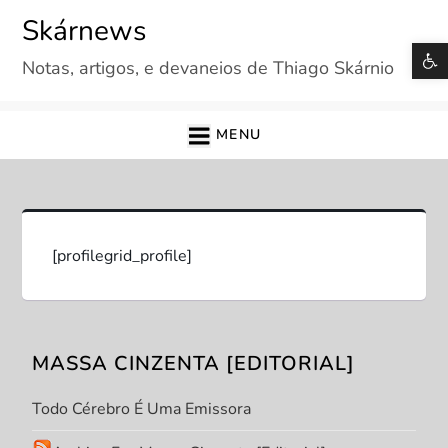
Skip
Skárnews
to
B
Notas, artigos, e devaneios de Thiago Skárnio
content
MENU
[profilegrid_profile]
MASSA CINZENTA [EDITORIAL]
Todo Cérebro É Uma Emissora