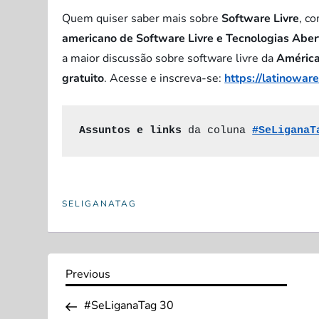
Quem quiser saber mais sobre
Software Livre
, c
americano de Software Livre e Tecnologias Aber
a maior discussão sobre software livre da
América
gratuito
. Acesse e inscreva-se:
https://latinoware
Assuntos e links
 da coluna 
#SeLiganaT
SELIGANATAG
N
Previous
Previous
Post
a
#SeLiganaTag 30