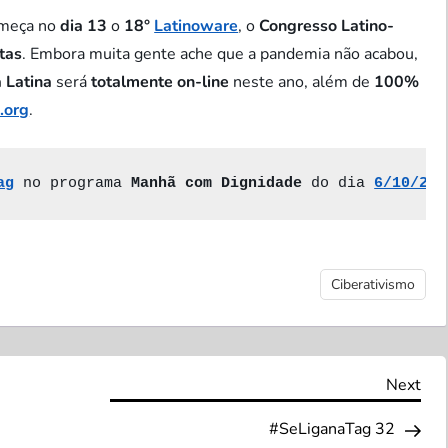
omeça no
dia 13
o
18°
Latinoware
, o
Congresso Latino-
tas
. Embora muita gente ache que a pandemia não acabou,
 Latina
será
totalmente on-line
neste ano, além de
100%
.org
.
ag
 no programa
 Manhã com Dignidade 
do dia 
6/10/202
Ciberativismo
Nex
Next
Pos
#SeLiganaTag 32