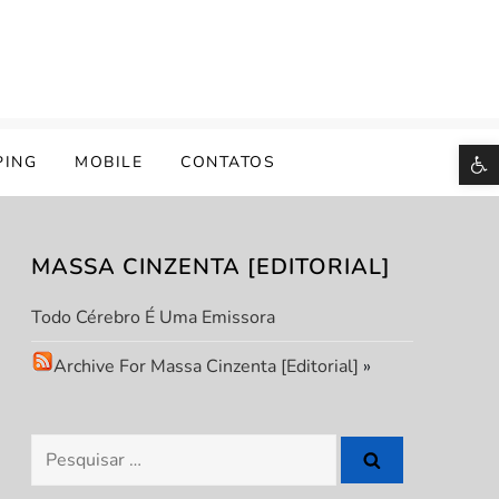
B
PING
MOBILE
CONTATOS
MASSA CINZENTA [EDITORIAL]
Todo Cérebro É Uma Emissora
Archive For Massa Cinzenta [Editorial]
»
Pesquisar
por: