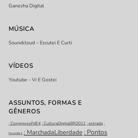
Ganesha Digital
MÚSICA
Soundcloud – Escutei E Curti
VÍDEOS
Youtube – Vi E Gostei
ASSUNTOS, FORMAS E
GÊNEROS
: CongressoFdE4
: CulturaDigitalBR2011
: estrada
:
: Pontos
: MarchadaLiberdade
forumbr1