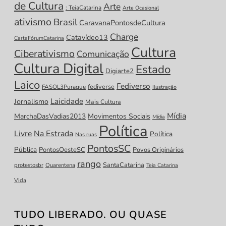
de Cultura
Arte
: TeiaCatarina
Arte Ocasional
ativismo
Brasil
CaravanaPontosdeCultura
Charge
Catavídeo13
CartaFórumCatarina
Cultura
Ciberativismo
Comunicação
Cultura Digital
Estado
Digiarte2
Laico
Fediverso
fediverse
FASOL3Puraque
Ilustração
Laicidade
Jornalismo
Mais Cultura
Mídia
MarchaDasVadias2013
Movimentos Sociais
Mídia
Política
Livre
Na Estrada
Política
Nas ruas
PontosSC
Pública
PontosOesteSC
Povos Originários
rango
SantaCatarina
protestosbr
Quarentena
Teia Catarina
Vida
TUDO LIBERADO. OU QUASE