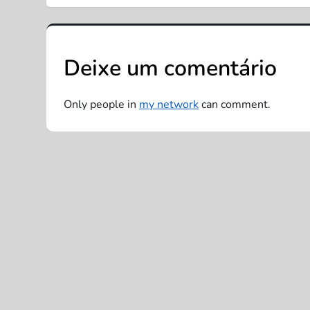
v
e
Deixe um comentário
g
Only people in
my network
can comment.
a
ç
ã
o
d
e