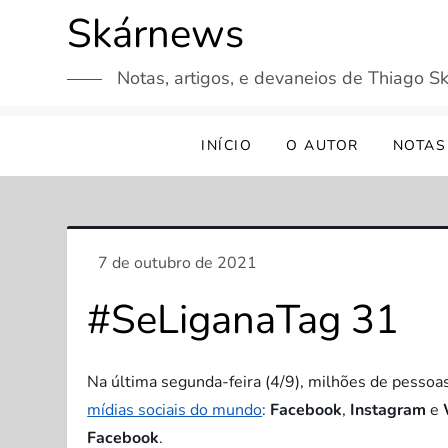
Skip
Skárnews
to
content
Notas, artigos, e devaneios de Thiago Sk
INÍCIO
O AUTOR
NOTAS
#SeLiganaTag 31
Na última segunda-feira (4/9), milhões de pesso
mídias sociais do mundo
:
Facebook
,
Instagram
e
Facebook
.