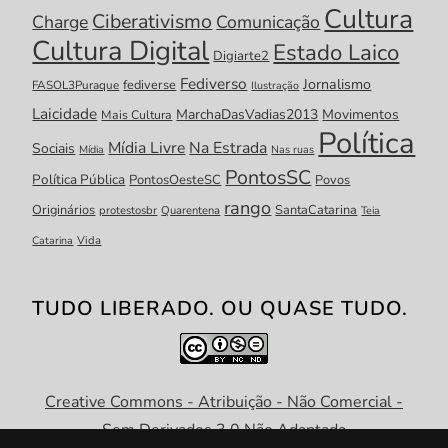
Cultura
Ciberativismo
Charge
Comunicação
Cultura Digital
Estado Laico
Digiarte2
Fediverso
Jornalismo
fediverse
FASOL3Puraque
Ilustração
Laicidade
MarchaDasVadias2013
Movimentos
Mais Cultura
Política
Mídia Livre
Na Estrada
Sociais
Mídia
Nas ruas
PontosSC
Política Pública
PontosOesteSC
Povos
rango
Originários
SantaCatarina
protestosbr
Quarentena
Teia
Catarina
Vida
TUDO LIBERADO. OU QUASE TUDO.
Creative Commons - Atribuição - Não Comercial -
Sem Derivados 3.0 Não Adaptada