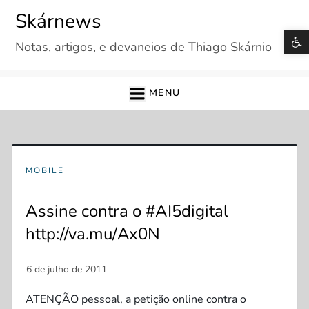
Skip
Skárnews
to
B
Notas, artigos, e devaneios de Thiago Skárnio
content
MENU
MOBILE
Assine contra o #AI5digital
http://va.mu/Ax0N
ATENÇÃO pessoal, a petição online contra o