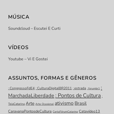
MÚSICA
Soundcloud – Escutei E Curti
VÍDEOS
Youtube – Vi E Gostei
ASSUNTOS, FORMAS E GÊNEROS
:
: CongressoFdE4
: CulturaDigitalBR2011
: estrada
: forumbr1
: Pontos de Cultura
MarchadaLiberdade
:
ativismo
Brasil
Arte
TeiaCatarina
Arte Ocasional
CaravanaPontosdeCultura
Catavídeo13
CartaFórumCatarina