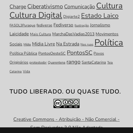
Cultura
Ciberativismo
Charge
Comunicação
Cultura Digital
Estado Laico
Digiarte2
Fediverso
Jornalismo
fediverse
FASOL3Puraque
Ilustração
Laicidade
MarchaDasVadias2013
Movimentos
Mais Cultura
Política
Mídia Livre
Na Estrada
Sociais
Mídia
Nas ruas
PontosSC
Política Pública
PontosOesteSC
Povos
rango
Originários
SantaCatarina
protestosbr
Quarentena
Teia
Catarina
Vida
TUDO LIBERADO. OU QUASE TUDO.
Creative Commons - Atribuição - Não Comercial -
Sem Derivados 3.0 Não Adaptada