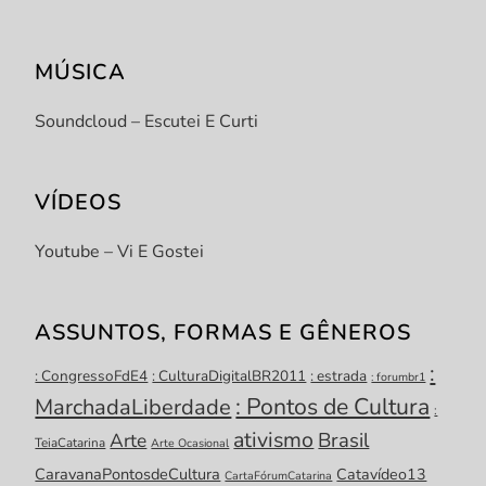
MÚSICA
Soundcloud – Escutei E Curti
VÍDEOS
Youtube – Vi E Gostei
ASSUNTOS, FORMAS E GÊNEROS
:
: CongressoFdE4
: CulturaDigitalBR2011
: estrada
: forumbr1
: Pontos de Cultura
MarchadaLiberdade
:
ativismo
Brasil
Arte
TeiaCatarina
Arte Ocasional
CaravanaPontosdeCultura
Catavídeo13
CartaFórumCatarina