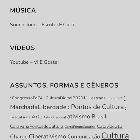
MÚSICA
Soundcloud – Escutei E Curti
VÍDEOS
Youtube – Vi E Gostei
ASSUNTOS, FORMAS E GÊNEROS
:
: CongressoFdE4
: CulturaDigitalBR2011
: estrada
: forumbr1
: Pontos de Cultura
MarchadaLiberdade
:
ativismo
Brasil
Arte
TeiaCatarina
Arte Ocasional
CaravanaPontosdeCultura
Catavídeo13
CartaFórumCatarina
Cultura
Ciberativismo
Charge
Comunicação