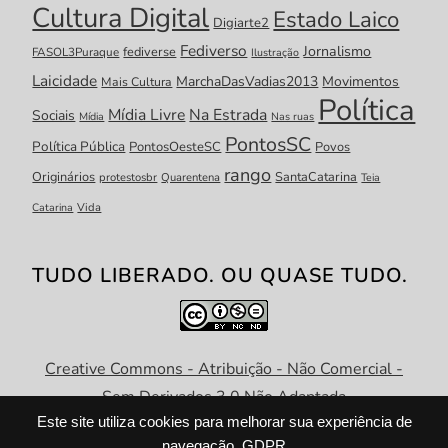
Cultura Digital
Estado Laico
Digiarte2
Fediverso
Jornalismo
fediverse
FASOL3Puraque
Ilustração
Laicidade
MarchaDasVadias2013
Movimentos
Mais Cultura
Política
Mídia Livre
Na Estrada
Sociais
Mídia
Nas ruas
PontosSC
Política Pública
PontosOesteSC
Povos
rango
Originários
SantaCatarina
protestosbr
Quarentena
Teia
Catarina
Vida
TUDO LIBERADO. OU QUASE TUDO.
Creative Commons - Atribuição - Não Comercial -
Sem Derivados 3.0 Não Adaptada
Este site utiliza cookies para melhorar sua experiência de
navegação.
GDPR