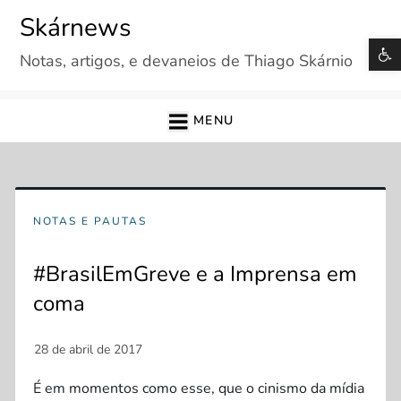
Skip
Skárnews
to
B
Notas, artigos, e devaneios de Thiago Skárnio
content
MENU
NOTAS E PAUTAS
#BrasilEmGreve e a Imprensa em
coma
É em momentos como esse, que o cinismo da mídia