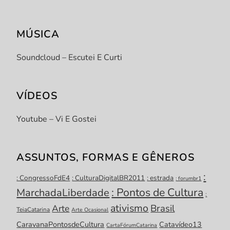
MÚSICA
Soundcloud – Escutei E Curti
VÍDEOS
Youtube – Vi E Gostei
ASSUNTOS, FORMAS E GÊNEROS
:
: CongressoFdE4
: CulturaDigitalBR2011
: estrada
: forumbr1
: Pontos de Cultura
MarchadaLiberdade
:
ativismo
Brasil
Arte
TeiaCatarina
Arte Ocasional
CaravanaPontosdeCultura
Catavídeo13
CartaFórumCatarina