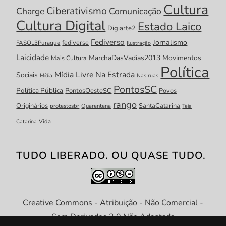
Cultura
Ciberativismo
Charge
Comunicação
Cultura Digital
Estado Laico
Digiarte2
Fediverso
Jornalismo
fediverse
FASOL3Puraque
Ilustração
Laicidade
MarchaDasVadias2013
Movimentos
Mais Cultura
Política
Mídia Livre
Na Estrada
Sociais
Mídia
Nas ruas
PontosSC
Política Pública
PontosOesteSC
Povos
rango
Originários
SantaCatarina
protestosbr
Quarentena
Teia
Catarina
Vida
TUDO LIBERADO. OU QUASE TUDO.
Creative Commons - Atribuição - Não Comercial -
Sem Derivados 3.0 Não Adaptada