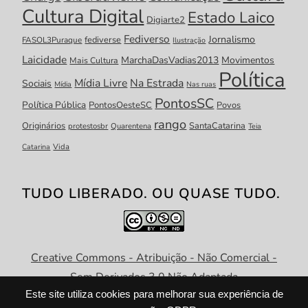
Cultura Digital
Estado Laico
Digiarte2
Fediverso
Jornalismo
fediverse
FASOL3Puraque
Ilustração
Laicidade
MarchaDasVadias2013
Movimentos
Mais Cultura
Política
Mídia Livre
Na Estrada
Sociais
Mídia
Nas ruas
PontosSC
Política Pública
PontosOesteSC
Povos
rango
Originários
SantaCatarina
protestosbr
Quarentena
Teia
Catarina
Vida
TUDO LIBERADO. OU QUASE TUDO.
Creative Commons - Atribuição - Não Comercial -
Sem Derivados 3.0 Não Adaptada
Este site utiliza cookies para melhorar sua experiência de