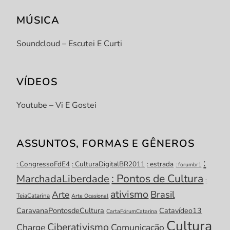
MÚSICA
Soundcloud – Escutei E Curti
VÍDEOS
Youtube – Vi E Gostei
ASSUNTOS, FORMAS E GÊNEROS
:
: CongressoFdE4
: CulturaDigitalBR2011
: estrada
: forumbr1
: Pontos de Cultura
MarchadaLiberdade
:
ativismo
Brasil
Arte
TeiaCatarina
Arte Ocasional
CaravanaPontosdeCultura
Catavídeo13
CartaFórumCatarina
Cultura
Ciberativismo
Charge
Comunicação