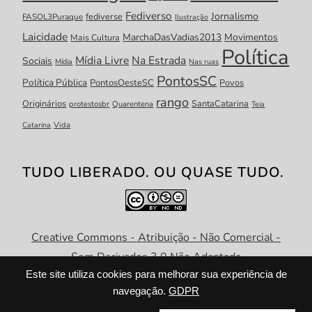
Fediverso
Jornalismo
fediverse
FASOL3Puraque
Ilustração
Laicidade
MarchaDasVadias2013
Movimentos
Mais Cultura
Política
Mídia Livre
Na Estrada
Sociais
Mídia
Nas ruas
PontosSC
Política Pública
PontosOesteSC
Povos
rango
Originários
SantaCatarina
protestosbr
Quarentena
Teia
Catarina
Vida
TUDO LIBERADO. OU QUASE TUDO.
Creative Commons - Atribuição - Não Comercial -
Sem Derivados 3.0 Não Adaptada
Este site utiliza cookies para melhorar sua experiência de
navegação.
GDPR