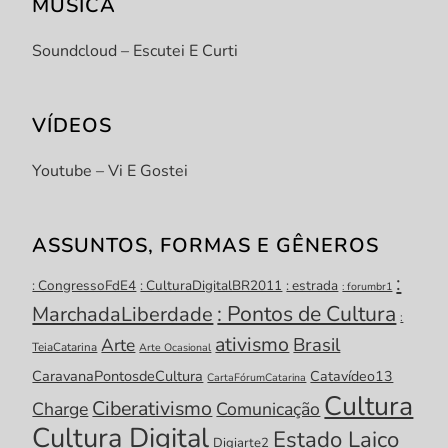
MÚSICA
Soundcloud – Escutei E Curti
VÍDEOS
Youtube – Vi E Gostei
ASSUNTOS, FORMAS E GÊNEROS
:
: CongressoFdE4
: CulturaDigitalBR2011
: estrada
: forumbr1
: Pontos de Cultura
MarchadaLiberdade
:
ativismo
Brasil
Arte
TeiaCatarina
Arte Ocasional
CaravanaPontosdeCultura
Catavídeo13
CartaFórumCatarina
Cultura
Ciberativismo
Charge
Comunicação
Cultura Digital
Estado Laico
Digiarte2