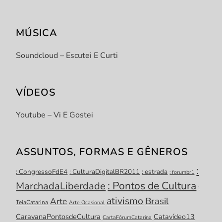
MÚSICA
Soundcloud – Escutei E Curti
VÍDEOS
Youtube – Vi E Gostei
ASSUNTOS, FORMAS E GÊNEROS
:
: CongressoFdE4
: CulturaDigitalBR2011
: estrada
: forumbr1
: Pontos de Cultura
MarchadaLiberdade
:
ativismo
Brasil
Arte
TeiaCatarina
Arte Ocasional
CaravanaPontosdeCultura
Catavídeo13
CartaFórumCatarina