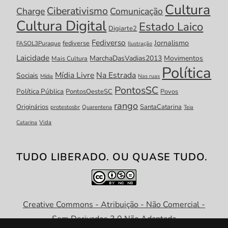
Cultura
Ciberativismo
Charge
Comunicação
Cultura Digital
Estado Laico
Digiarte2
Fediverso
Jornalismo
fediverse
FASOL3Puraque
Ilustração
Laicidade
MarchaDasVadias2013
Movimentos
Mais Cultura
Política
Mídia Livre
Na Estrada
Sociais
Mídia
Nas ruas
PontosSC
Política Pública
PontosOesteSC
Povos
rango
Originários
SantaCatarina
protestosbr
Quarentena
Teia
Catarina
Vida
TUDO LIBERADO. OU QUASE TUDO.
Creative Commons - Atribuição - Não Comercial -
Sem Derivados 3.0 Não Adaptada