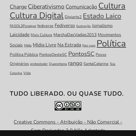
Cultura
Ciberativismo
Charge
Comunicação
Cultura Digital
Estado Laico
Digiarte2
Fediverso
Jornalismo
fediverse
FASOL3Puraque
Ilustração
Laicidade
MarchaDasVadias2013
Movimentos
Mais Cultura
Política
Mídia Livre
Na Estrada
Sociais
Mídia
Nas ruas
PontosSC
Política Pública
PontosOesteSC
Povos
rango
Originários
SantaCatarina
protestosbr
Quarentena
Teia
Catarina
Vida
TUDO LIBERADO. OU QUASE TUDO.
Creative Commons - Atribuição - Não Comercial -
Sem Derivados 3.0 Não Adaptada