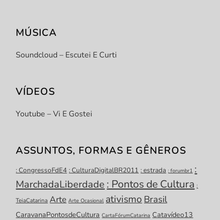
MÚSICA
Soundcloud – Escutei E Curti
VÍDEOS
Youtube – Vi E Gostei
ASSUNTOS, FORMAS E GÊNEROS
:
: CongressoFdE4
: CulturaDigitalBR2011
: estrada
: forumbr1
: Pontos de Cultura
MarchadaLiberdade
:
ativismo
Brasil
Arte
TeiaCatarina
Arte Ocasional
CaravanaPontosdeCultura
Catavídeo13
CartaFórumCatarina