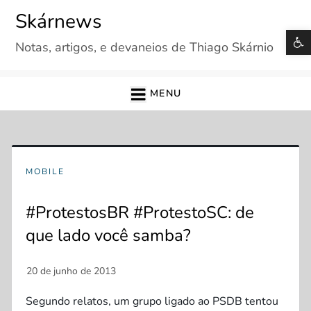
Skip
Skárnews
to
B
Notas, artigos, e devaneios de Thiago Skárnio
content
MENU
MOBILE
#ProtestosBR #ProtestoSC: de
que lado você samba?
Segundo relatos, um grupo ligado ao PSDB tentou