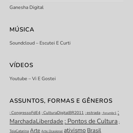
Ganesha Digital
MÚSICA
Soundcloud – Escutei E Curti
VÍDEOS
Youtube – Vi E Gostei
ASSUNTOS, FORMAS E GÊNEROS
:
: CongressoFdE4
: CulturaDigitalBR2011
: estrada
: forumbr1
: Pontos de Cultura
MarchadaLiberdade
:
ativismo
Brasil
Arte
TeiaCatarina
Arte Ocasional