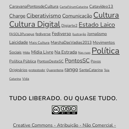
CaravanaPontosdeCultura
Catavídeo13
CartaFórumCatarina
Cultura
Ciberativismo
Charge
Comunicação
Cultura Digital
Estado Laico
Digiarte2
Fediverso
Jornalismo
fediverse
FASOL3Puraque
Ilustração
Laicidade
MarchaDasVadias2013
Movimentos
Mais Cultura
Política
Mídia Livre
Na Estrada
Sociais
Mídia
Nas ruas
PontosSC
Política Pública
PontosOesteSC
Povos
rango
Originários
SantaCatarina
protestosbr
Quarentena
Teia
Catarina
Vida
TUDO LIBERADO. OU QUASE TUDO.
Creative Commons - Atribuição - Não Comercial -