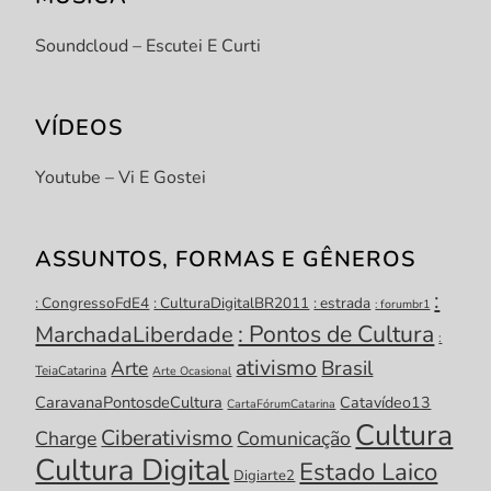
Soundcloud – Escutei E Curti
VÍDEOS
Youtube – Vi E Gostei
ASSUNTOS, FORMAS E GÊNEROS
:
: CongressoFdE4
: CulturaDigitalBR2011
: estrada
: forumbr1
: Pontos de Cultura
MarchadaLiberdade
:
ativismo
Brasil
Arte
TeiaCatarina
Arte Ocasional
CaravanaPontosdeCultura
Catavídeo13
CartaFórumCatarina
Cultura
Ciberativismo
Charge
Comunicação
Cultura Digital
Estado Laico
Digiarte2