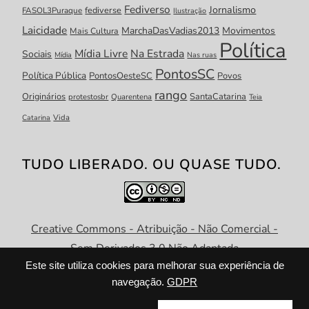
Fediverso
Jornalismo
fediverse
FASOL3Puraque
Ilustração
Laicidade
MarchaDasVadias2013
Movimentos
Mais Cultura
Política
Mídia Livre
Na Estrada
Sociais
Mídia
Nas ruas
PontosSC
Política Pública
PontosOesteSC
Povos
rango
Originários
SantaCatarina
protestosbr
Quarentena
Teia
Catarina
Vida
TUDO LIBERADO. OU QUASE TUDO.
Creative Commons - Atribuição - Não Comercial -
Sem Derivados 3.0 Não Adaptada
Este site utiliza cookies para melhorar sua experiência de
navegação.
GDPR