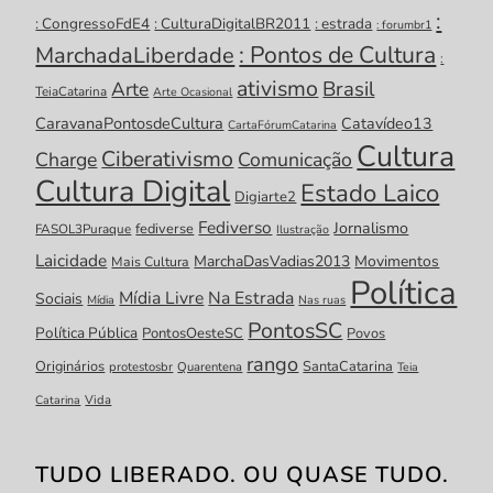
:
: CongressoFdE4
: CulturaDigitalBR2011
: estrada
: forumbr1
: Pontos de Cultura
MarchadaLiberdade
:
ativismo
Brasil
Arte
TeiaCatarina
Arte Ocasional
CaravanaPontosdeCultura
Catavídeo13
CartaFórumCatarina
Cultura
Ciberativismo
Charge
Comunicação
Cultura Digital
Estado Laico
Digiarte2
Fediverso
Jornalismo
fediverse
FASOL3Puraque
Ilustração
Laicidade
MarchaDasVadias2013
Movimentos
Mais Cultura
Política
Mídia Livre
Na Estrada
Sociais
Mídia
Nas ruas
PontosSC
Política Pública
PontosOesteSC
Povos
rango
Originários
SantaCatarina
protestosbr
Quarentena
Teia
Catarina
Vida
TUDO LIBERADO. OU QUASE TUDO.