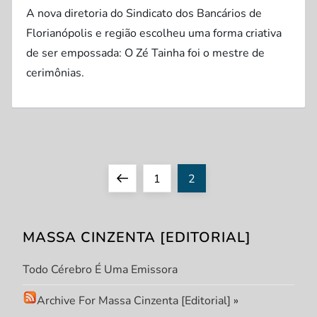
A nova diretoria do Sindicato dos Bancários de
Florianópolis e região escolheu uma forma criativa
de ser empossada: O Zé Tainha foi o mestre de
cerimônias.
P
Previous
Page
Page
1
2
a
page
MASSA CINZENTA [EDITORIAL]
g
Todo Cérebro É Uma Emissora
i
Archive For Massa Cinzenta [Editorial]
»
n