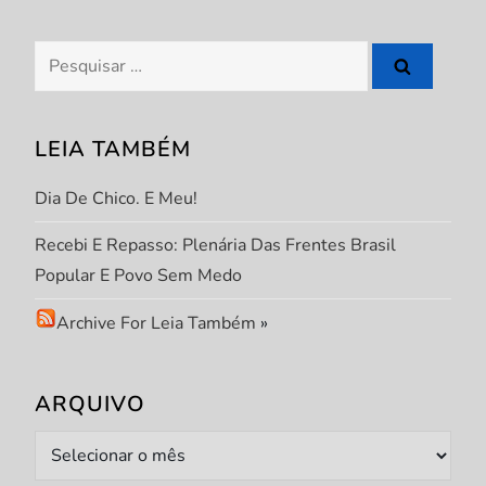
a
Pesquisar
ç
por:
ã
LEIA TAMBÉM
o
Dia De Chico. E Meu!
d
Recebi E Repasso: Plenária Das Frentes Brasil
Popular E Povo Sem Medo
e
Archive For Leia Também
»
p
o
ARQUIVO
s
Arquivo