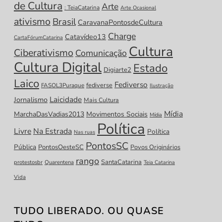
de Cultura
Arte
: TeiaCatarina
Arte Ocasional
ativismo
Brasil
CaravanaPontosdeCultura
Charge
Catavídeo13
CartaFórumCatarina
Cultura
Ciberativismo
Comunicação
Cultura Digital
Estado
Digiarte2
Laico
Fediverso
fediverse
FASOL3Puraque
Ilustração
Laicidade
Jornalismo
Mais Cultura
Mídia
MarchaDasVadias2013
Movimentos Sociais
Mídia
Política
Livre
Na Estrada
Política
Nas ruas
PontosSC
Pública
PontosOesteSC
Povos Originários
rango
SantaCatarina
protestosbr
Quarentena
Teia Catarina
Vida
TUDO LIBERADO. OU QUASE