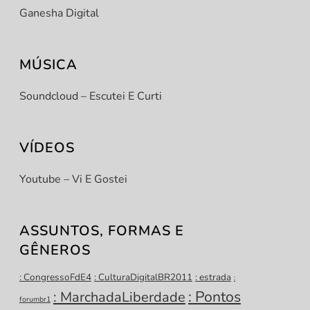
Ganesha Digital
MÚSICA
Soundcloud – Escutei E Curti
VÍDEOS
Youtube – Vi E Gostei
ASSUNTOS, FORMAS E
GÊNEROS
: CongressoFdE4
: CulturaDigitalBR2011
: estrada
:
: Pontos
: MarchadaLiberdade
forumbr1