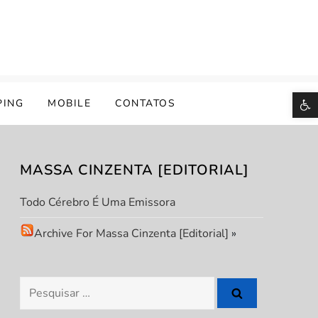
B
PING
MOBILE
CONTATOS
MASSA CINZENTA [EDITORIAL]
Todo Cérebro É Uma Emissora
Archive For Massa Cinzenta [Editorial]
»
Pesquisar
por: