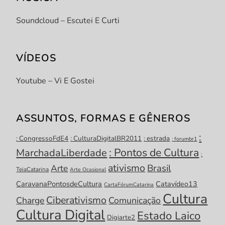
Soundcloud – Escutei E Curti
VÍDEOS
Youtube – Vi E Gostei
ASSUNTOS, FORMAS E GÊNEROS
:
: CongressoFdE4
: CulturaDigitalBR2011
: estrada
: forumbr1
: Pontos de Cultura
MarchadaLiberdade
:
ativismo
Brasil
Arte
TeiaCatarina
Arte Ocasional
CaravanaPontosdeCultura
Catavídeo13
CartaFórumCatarina
Cultura
Ciberativismo
Charge
Comunicação
Cultura Digital
Estado Laico
Digiarte2