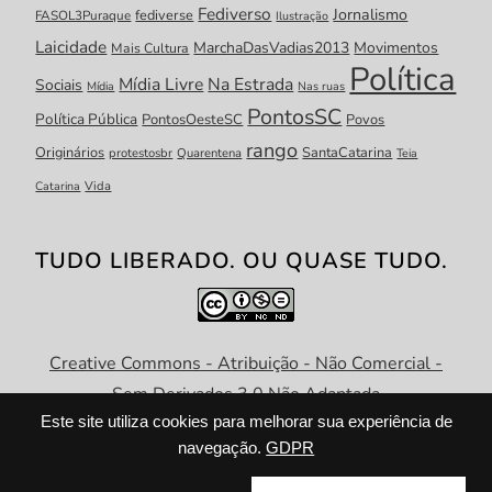
Fediverso
Jornalismo
fediverse
FASOL3Puraque
Ilustração
Laicidade
MarchaDasVadias2013
Movimentos
Mais Cultura
Política
Mídia Livre
Na Estrada
Sociais
Mídia
Nas ruas
PontosSC
Política Pública
PontosOesteSC
Povos
rango
Originários
SantaCatarina
protestosbr
Quarentena
Teia
Catarina
Vida
TUDO LIBERADO. OU QUASE TUDO.
Creative Commons - Atribuição - Não Comercial -
Sem Derivados 3.0 Não Adaptada
Este site utiliza cookies para melhorar sua experiência de
navegação.
GDPR