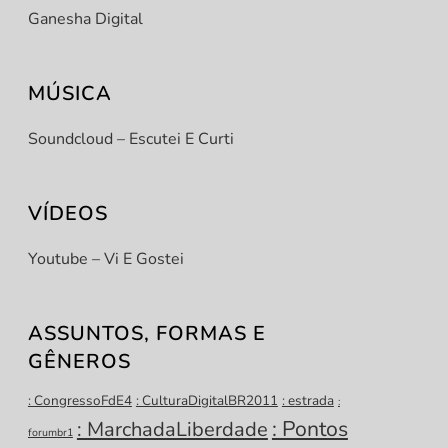
Ganesha Digital
MÚSICA
Soundcloud – Escutei E Curti
VÍDEOS
Youtube – Vi E Gostei
ASSUNTOS, FORMAS E
GÊNEROS
: CongressoFdE4
: CulturaDigitalBR2011
: estrada
:
: Pontos
: MarchadaLiberdade
forumbr1