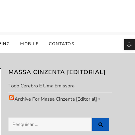
B
PING
MOBILE
CONTATOS
MASSA CINZENTA [EDITORIAL]
Todo Cérebro É Uma Emissora
Archive For Massa Cinzenta [Editorial]
»
Pesquisar
por: