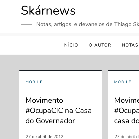
Skip
Skárnews
to
content
Notas, artigos, e devaneios de Thiago Sk
INÍCIO
O AUTOR
NOTAS
MOBILE
MOBILE
Movimento
Movim
#OcupaCIC na Casa
#Ocupa
do Governador
casa d