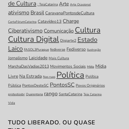
de Cultura
Arte
: TeiaCatarina
Arte Ocasional
ativismo
Brasil
CaravanaPontosdeCultura
Charge
Catavídeo13
CartaFórumCatarina
Cultura
Ciberativismo
Comunicação
Cultura Digital
Estado
Digiarte2
Laico
Fediverso
fediverse
FASOL3Puraque
Ilustração
Laicidade
Jornalismo
Mais Cultura
Mídia
MarchaDasVadias2013
Movimentos Sociais
Mídia
Política
Livre
Na Estrada
Política
Nas ruas
PontosSC
Pública
PontosOesteSC
Povos Originários
rango
SantaCatarina
protestosbr
Quarentena
Teia Catarina
Vida
TUDO LIBERADO. OU QUASE