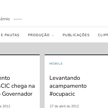
árnio
 E PAUTAS
PRODUÇÃO
PUBLICAÇÕES
CLIP
MOBILE
ento
Levantando
CIC chega na
acampamento
o Governador
#ocupacic