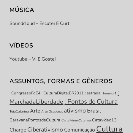
MÚSICA
Soundcloud – Escutei E Curti
VÍDEOS
Youtube – Vi E Gostei
ASSUNTOS, FORMAS E GÊNEROS
:
: CongressoFdE4
: CulturaDigitalBR2011
: estrada
: forumbr1
: Pontos de Cultura
MarchadaLiberdade
:
ativismo
Brasil
Arte
TeiaCatarina
Arte Ocasional
CaravanaPontosdeCultura
Catavídeo13
CartaFórumCatarina
Cultura
Ciberativismo
Charge
Comunicação