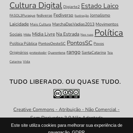
Cultura Digital
Estado Laico
Digiarte2
Fediverso
Jornalismo
fediverse
FASOL3Puraque
Ilustração
Laicidade
MarchaDasVadias2013
Movimentos
Mais Cultura
Política
Mídia Livre
Na Estrada
Sociais
Mídia
Nas ruas
PontosSC
Política Pública
PontosOesteSC
Povos
rango
Originários
SantaCatarina
protestosbr
Quarentena
Teia
Catarina
Vida
TUDO LIBERADO. OU QUASE TUDO.
Creative Commons - Atribuição - Não Comercial -
Sem Derivados 3.0 Não Adaptada
Este site utiliza cookies para melhorar sua experiência de
navegação.
GDPR