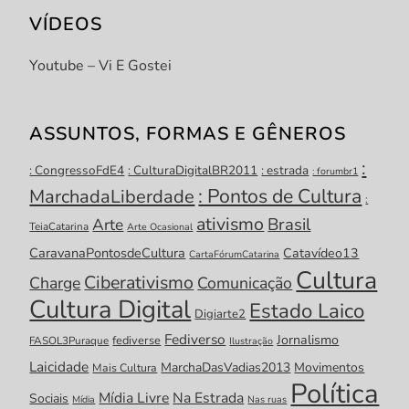
VÍDEOS
Youtube – Vi E Gostei
ASSUNTOS, FORMAS E GÊNEROS
:
: CongressoFdE4
: CulturaDigitalBR2011
: estrada
: forumbr1
: Pontos de Cultura
MarchadaLiberdade
:
ativismo
Brasil
Arte
TeiaCatarina
Arte Ocasional
CaravanaPontosdeCultura
Catavídeo13
CartaFórumCatarina
Cultura
Ciberativismo
Charge
Comunicação
Cultura Digital
Estado Laico
Digiarte2
Fediverso
Jornalismo
fediverse
FASOL3Puraque
Ilustração
Laicidade
MarchaDasVadias2013
Movimentos
Mais Cultura
Política
Mídia Livre
Na Estrada
Sociais
Mídia
Nas ruas