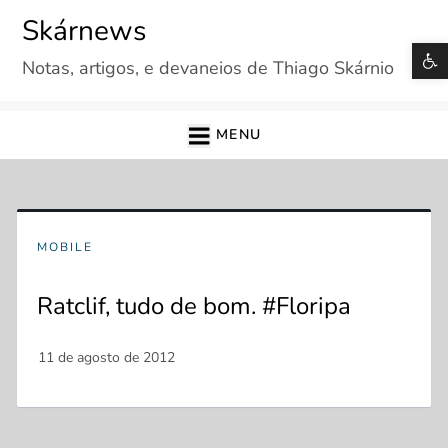
Skip
Skárnews
to
B
Notas, artigos, e devaneios de Thiago Skárnio
content
MENU
MOBILE
Ratclif, tudo de bom. #Floripa