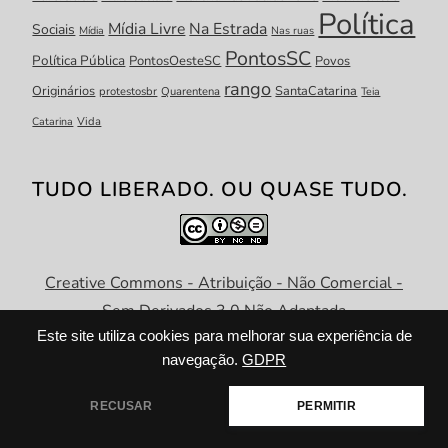
Política
Mídia Livre
Na Estrada
Sociais
Mídia
Nas ruas
PontosSC
Política Pública
PontosOesteSC
Povos
rango
Originários
SantaCatarina
protestosbr
Quarentena
Teia
Catarina
Vida
TUDO LIBERADO. OU QUASE TUDO.
Creative Commons - Atribuição - Não Comercial -
Sem Derivados 3.0 Não Adaptada
Este site utiliza cookies para melhorar sua experiência de
navegação.
GDPR
RECUSAR
PERMITIR
Niche Blog WordPress Theme by
Fahim Murshid