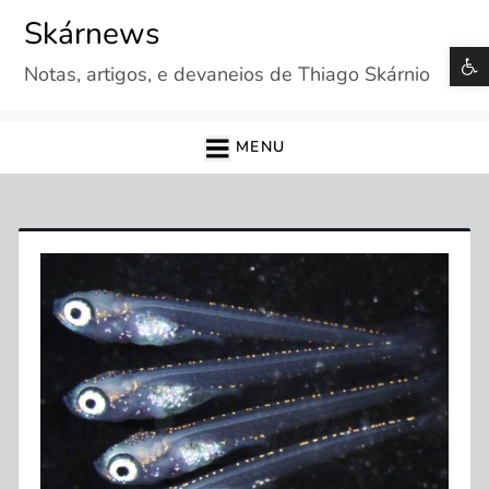
Skip
Skárnews
to
B
Notas, artigos, e devaneios de Thiago Skárnio
content
MENU