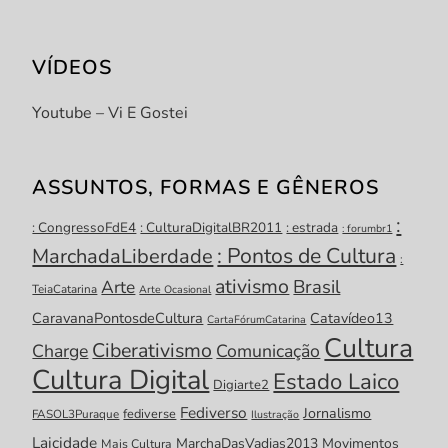
VÍDEOS
Youtube – Vi E Gostei
ASSUNTOS, FORMAS E GÊNEROS
:
: CongressoFdE4
: CulturaDigitalBR2011
: estrada
: forumbr1
: Pontos de Cultura
MarchadaLiberdade
:
ativismo
Brasil
Arte
TeiaCatarina
Arte Ocasional
CaravanaPontosdeCultura
Catavídeo13
CartaFórumCatarina
Cultura
Ciberativismo
Charge
Comunicação
Cultura Digital
Estado Laico
Digiarte2
Fediverso
Jornalismo
fediverse
FASOL3Puraque
Ilustração
Laicidade
MarchaDasVadias2013
Movimentos
Mais Cultura