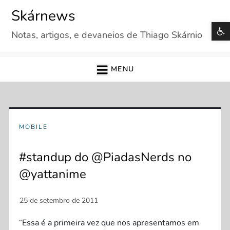
Skip
Skárnews
to
B
Notas, artigos, e devaneios de Thiago Skárnio
content
MENU
MOBILE
#standup do @PiadasNerds no
@yattanime
“Essa é a primeira vez que nos apresentamos em