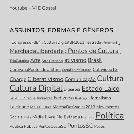
Youtube – Vi E Gostei
ASSUNTOS, FORMAS E GÊNEROS
:
: CongressoFdE4
: CulturaDigitalBR2011
: estrada
: forumbr1
: Pontos de Cultura
MarchadaLiberdade
:
ativismo
Brasil
Arte
TeiaCatarina
Arte Ocasional
CaravanaPontosdeCultura
Catavídeo13
CartaFórumCatarina
Cultura
Ciberativismo
Charge
Comunicação
Cultura Digital
Estado Laico
Digiarte2
Fediverso
Jornalismo
fediverse
FASOL3Puraque
Ilustração
Laicidade
MarchaDasVadias2013
Movimentos
Mais Cultura
Política
Mídia Livre
Na Estrada
Sociais
Mídia
Nas ruas
PontosSC
Política Pública
PontosOesteSC
Povos