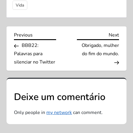
Vida
N
Previous
Next
Previous
Next
Post
Post
BBB22:
Obrigado, mulher
a
Palavras para
do fim do mundo.
v
silenciar no Twitter
e
g
Deixe um comentário
a
Only people in
my network
can comment.
ç