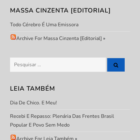
ã
MASSA CINZENTA [EDITORIAL]
o
Todo Cérebro É Uma Emissora
d
Archive For Massa Cinzenta [Editorial]
»
e
P
Pesquisar
por:
o
s
LEIA TAMBÉM
t
Dia De Chico. E Meu!
Recebi E Repasso: Plenária Das Frentes Brasil
Popular E Povo Sem Medo
Archive For Leia Também
»