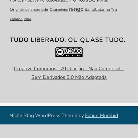
Política Pública
PontosOesteSC
Povos
rango
Originários
SantaCatarina
protestosbr
Quarentena
Teia
Catarina
Vida
TUDO LIBERADO. OU QUASE TUDO.
Creative Commons - Atribuição - Não Comercial -
Sem Derivados 3.0 Não Adaptada
Niche Blog WordPress Theme by
Fahim Murshid