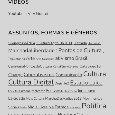
VÍDEOS
Youtube – Vi E Gostei
ASSUNTOS, FORMAS E GÊNEROS
:
: CongressoFdE4
: CulturaDigitalBR2011
: estrada
: forumbr1
: Pontos de Cultura
MarchadaLiberdade
:
ativismo
Brasil
Arte
TeiaCatarina
Arte Ocasional
CaravanaPontosdeCultura
Catavídeo13
CartaFórumCatarina
Cultura
Ciberativismo
Charge
Comunicação
Cultura Digital
Estado Laico
Digiarte2
Fediverso
Jornalismo
fediverse
FASOL3Puraque
Ilustração
Laicidade
MarchaDasVadias2013
Movimentos
Mais Cultura
Política
Mídia Livre
Na Estrada
Sociais
Mídia
Nas ruas
PontosSC