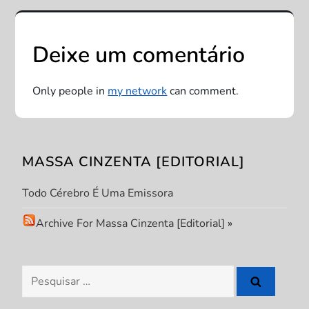
v
e
Deixe um comentário
g
a
Only people in
my network
can comment.
ç
ã
MASSA CINZENTA [EDITORIAL]
o
Todo Cérebro É Uma Emissora
d
Archive For Massa Cinzenta [Editorial]
»
e
Pesquisar
P
por: