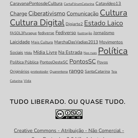
CaravanaPontosdeCultura
Catavídeo13
CartaFórumCatarina
Cultura
Ciberativismo
Charge
Comunicação
Cultura Digital
Estado Laico
Digiarte2
Fediverso
Jornalismo
fediverse
FASOL3Puraque
Ilustração
Laicidade
MarchaDasVadias2013
Movimentos
Mais Cultura
Política
Mídia Livre
Na Estrada
Sociais
Mídia
Nas ruas
PontosSC
Política Pública
PontosOesteSC
Povos
rango
Originários
SantaCatarina
protestosbr
Quarentena
Teia
Catarina
Vida
TUDO LIBERADO. OU QUASE TUDO.
Creative Commons - Atribuição - Não Comercial -