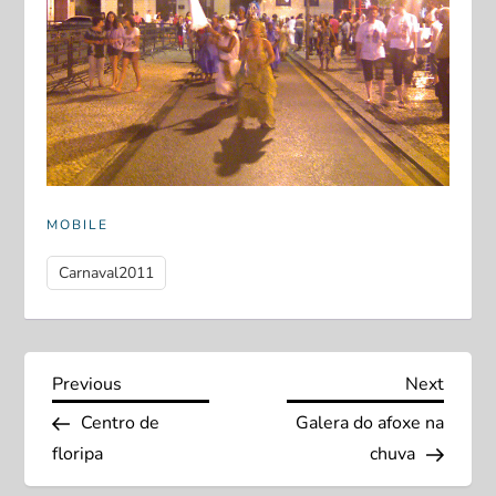
MOBILE
Carnaval2011
N
Previous
Next
Previous
Next
Post
Post
Centro de
Galera do afoxe na
a
floripa
chuva