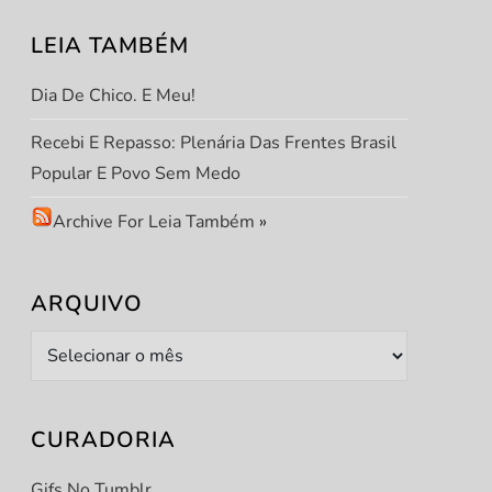
LEIA TAMBÉM
Dia De Chico. E Meu!
t
t
Recebi E Repasso: Plenária Das Frentes Brasil
Popular E Povo Sem Medo
Archive For Leia Também
»
ARQUIVO
Arquivo
CURADORIA
Gifs No Tumblr