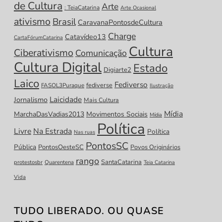
de Cultura
Arte
: TeiaCatarina
Arte Ocasional
ativismo
Brasil
CaravanaPontosdeCultura
Charge
Catavídeo13
CartaFórumCatarina
Cultura
Ciberativismo
Comunicação
Cultura Digital
Estado
Digiarte2
Laico
Fediverso
fediverse
FASOL3Puraque
Ilustração
Laicidade
Jornalismo
Mais Cultura
Mídia
MarchaDasVadias2013
Movimentos Sociais
Mídia
Política
Livre
Na Estrada
Política
Nas ruas
PontosSC
Pública
PontosOesteSC
Povos Originários
rango
SantaCatarina
protestosbr
Quarentena
Teia Catarina
Vida
TUDO LIBERADO. OU QUASE