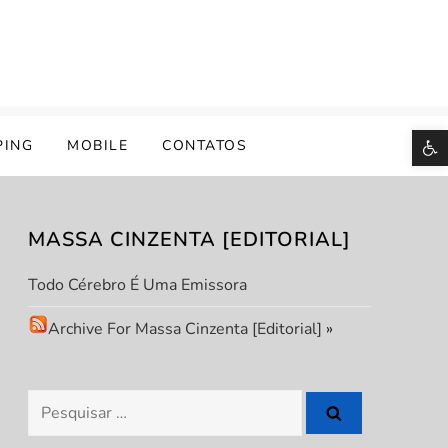
B
PING
MOBILE
CONTATOS
MASSA CINZENTA [EDITORIAL]
Todo Cérebro É Uma Emissora
Archive For Massa Cinzenta [Editorial]
»
Pesquisar
por: