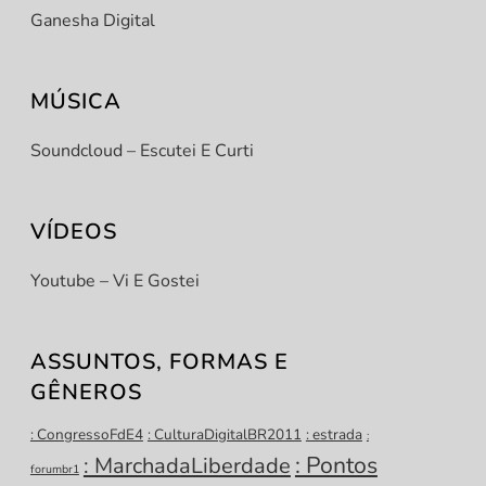
Ganesha Digital
MÚSICA
Soundcloud – Escutei E Curti
VÍDEOS
Youtube – Vi E Gostei
ASSUNTOS, FORMAS E
GÊNEROS
: CongressoFdE4
: CulturaDigitalBR2011
: estrada
:
: Pontos
: MarchadaLiberdade
forumbr1