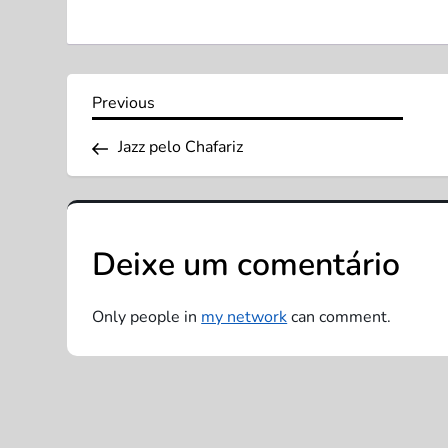
N
Previous
Previous
Post
a
Jazz pelo Chafariz
v
e
Deixe um comentário
g
Only people in
my network
can comment.
a
ç
ã