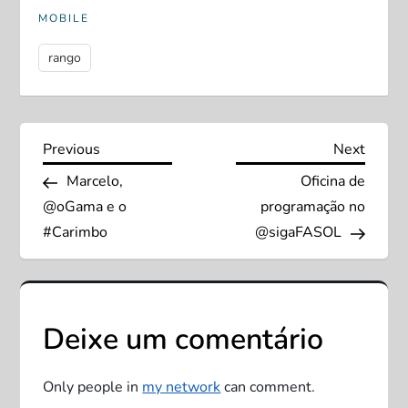
MOBILE
rango
N
Previous
Next
Previous
Next
Post
Post
Marcelo,
Oficina de
a
@oGama e o
programação no
v
#Carimbo
@sigaFASOL
e
g
Deixe um comentário
a
Only people in
my network
can comment.