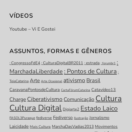
VÍDEOS
Youtube – Vi E Gostei
ASSUNTOS, FORMAS E GÊNEROS
:
: CongressoFdE4
: CulturaDigitalBR2011
: estrada
: forumbr1
: Pontos de Cultura
MarchadaLiberdade
:
ativismo
Brasil
Arte
TeiaCatarina
Arte Ocasional
CaravanaPontosdeCultura
Catavídeo13
CartaFórumCatarina
Cultura
Ciberativismo
Charge
Comunicação
Cultura Digital
Estado Laico
Digiarte2
Fediverso
Jornalismo
fediverse
FASOL3Puraque
Ilustração
Laicidade
MarchaDasVadias2013
Movimentos
Mais Cultura