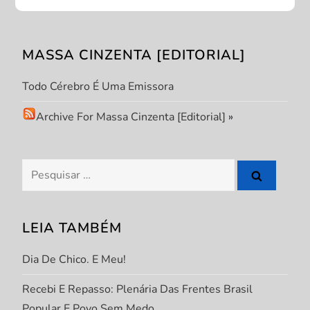
ç
ã
MASSA CINZENTA [EDITORIAL]
o
Todo Cérebro É Uma Emissora
d
Archive For Massa Cinzenta [Editorial]
»
e
P
Pesquisar
por:
o
s
LEIA TAMBÉM
t
Dia De Chico. E Meu!
Recebi E Repasso: Plenária Das Frentes Brasil
Popular E Povo Sem Medo