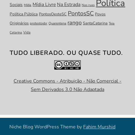
Política
Mídia Livre
Na Estrada
Sociais
Mídia
Nas ruas
PontosSC
Política Pública
PontosOesteSC
Povos
rango
Originários
SantaCatarina
protestosbr
Quarentena
Teia
Catarina
Vida
TUDO LIBERADO. OU QUASE TUDO.
Creative Commons - Atribuição - Não Comercial -
Sem Derivados 3.0 Não Adaptada
Niche Blog WordPress Theme by
Fahim Murshid