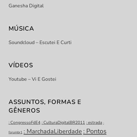
Ganesha Digital
MÚSICA
Soundcloud – Escutei E Curti
VÍDEOS
Youtube – Vi E Gostei
ASSUNTOS, FORMAS E
GÊNEROS
: CongressoFdE4
: CulturaDigitalBR2011
: estrada
:
: Pontos
: MarchadaLiberdade
forumbr1