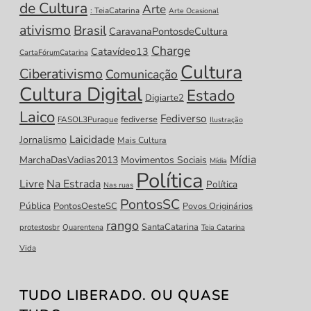
de Cultura
Arte
: TeiaCatarina
Arte Ocasional
ativismo
Brasil
CaravanaPontosdeCultura
Charge
Catavídeo13
CartaFórumCatarina
Cultura
Ciberativismo
Comunicação
Cultura Digital
Estado
Digiarte2
Laico
Fediverso
fediverse
FASOL3Puraque
Ilustração
Laicidade
Jornalismo
Mais Cultura
Mídia
MarchaDasVadias2013
Movimentos Sociais
Mídia
Política
Livre
Na Estrada
Política
Nas ruas
PontosSC
Pública
PontosOesteSC
Povos Originários
rango
SantaCatarina
protestosbr
Quarentena
Teia Catarina
Vida
TUDO LIBERADO. OU QUASE