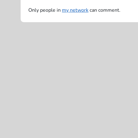
a
Only people in
my network
can comment.
ç
ã
o
d
e
P
o
s
t