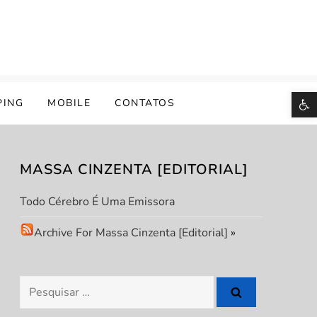
B
PING
MOBILE
CONTATOS
MASSA CINZENTA [EDITORIAL]
Todo Cérebro É Uma Emissora
Archive For Massa Cinzenta [Editorial]
»
Pesquisar
por: