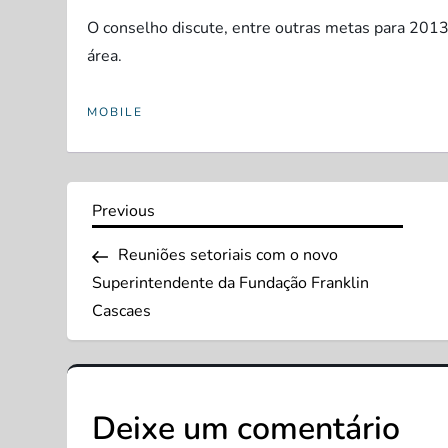
O conselho discute, entre outras metas para 2013
área.
MOBILE
N
Previous
Previous
Post
a
Reuniões setoriais com o novo
Superintendente da Fundação Franklin
v
Cascaes
e
g
Deixe um comentário