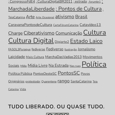
:
: CongressoFdE4
: CulturaDigitalBR2011
: estrada
: forumbr1
: Pontos de Cultura
MarchadaLiberdade
:
ativismo
Brasil
Arte
TeiaCatarina
Arte Ocasional
CaravanaPontosdeCultura
Catavídeo13
CartaFórumCatarina
Cultura
Ciberativismo
Charge
Comunicação
Cultura Digital
Estado Laico
Digiarte2
Fediverso
Jornalismo
fediverse
FASOL3Puraque
Ilustração
Laicidade
MarchaDasVadias2013
Movimentos
Mais Cultura
Política
Mídia Livre
Na Estrada
Sociais
Mídia
Nas ruas
PontosSC
Política Pública
PontosOesteSC
Povos
rango
Originários
SantaCatarina
protestosbr
Quarentena
Teia
Catarina
Vida
TUDO LIBERADO. OU QUASE TUDO.