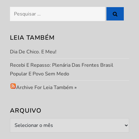
P
Pesquisar
por:
o
s
LEIA TAMBÉM
t
Dia De Chico. E Meu!
Recebi E Repasso: Plenária Das Frentes Brasil
Popular E Povo Sem Medo
Archive For Leia Também
»
ARQUIVO
Arquivo