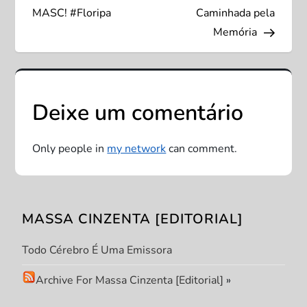
a
MASC! #Floripa
Caminhada pela
v
Memória
e
g
Deixe um comentário
a
Only people in
my network
can comment.
ç
ã
MASSA CINZENTA [EDITORIAL]
o
Todo Cérebro É Uma Emissora
d
Archive For Massa Cinzenta [Editorial]
»
e