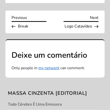
N
Previous
Next
Previous
Next
Post
Post
Break
Logo Catavídeo
a
v
e
Deixe um comentário
g
Only people in
my network
can comment.
a
ç
MASSA CINZENTA [EDITORIAL]
ã
Todo Cérebro É Uma Emissora