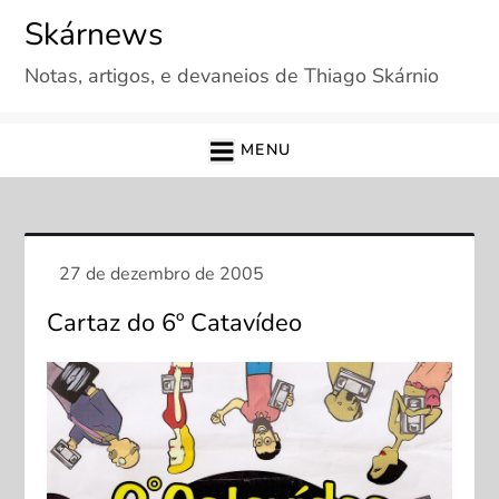
Skip
Skárnews
to
Notas, artigos, e devaneios de Thiago Skárnio
content
MENU
Cartaz do 6º Catavídeo