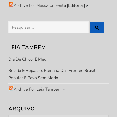
o
Archive For Massa Cinzenta [Editorial]
»
d
e
Pesquisar
por:
P
LEIA TAMBÉM
o
Dia De Chico. E Meu!
s
Recebi E Repasso: Plenária Das Frentes Brasil
t
Popular E Povo Sem Medo
Archive For Leia Também
»
ARQUIVO