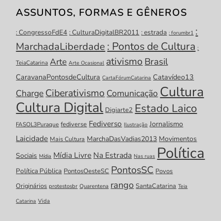
ASSUNTOS, FORMAS E GÊNEROS
:
: CongressoFdE4
: CulturaDigitalBR2011
: estrada
: forumbr1
: Pontos de Cultura
MarchadaLiberdade
:
ativismo
Brasil
Arte
TeiaCatarina
Arte Ocasional
CaravanaPontosdeCultura
Catavídeo13
CartaFórumCatarina
Cultura
Ciberativismo
Charge
Comunicação
Cultura Digital
Estado Laico
Digiarte2
Fediverso
Jornalismo
fediverse
FASOL3Puraque
Ilustração
Laicidade
MarchaDasVadias2013
Movimentos
Mais Cultura
Política
Mídia Livre
Na Estrada
Sociais
Mídia
Nas ruas
PontosSC
Política Pública
PontosOesteSC
Povos
rango
Originários
SantaCatarina
protestosbr
Quarentena
Teia
Catarina
Vida