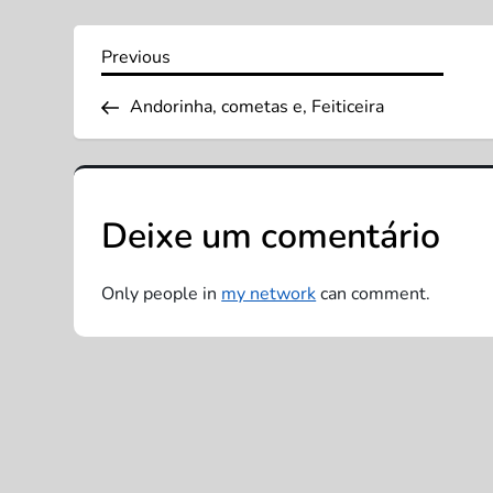
N
Previous
Previous
Post
a
Andorinha, cometas e, Feiticeira
v
e
Deixe um comentário
g
Only people in
my network
can comment.
a
ç
ã
o