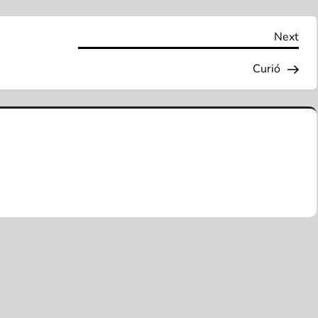
Nex
Next
Pos
Curió