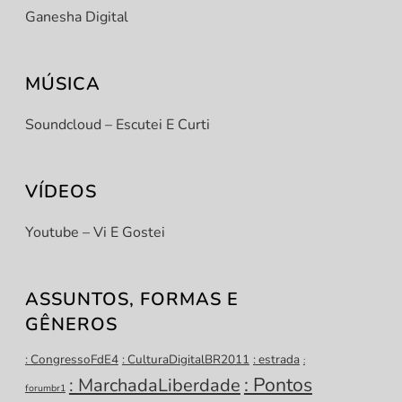
Ganesha Digital
MÚSICA
Soundcloud – Escutei E Curti
VÍDEOS
Youtube – Vi E Gostei
ASSUNTOS, FORMAS E
GÊNEROS
: CongressoFdE4
: CulturaDigitalBR2011
: estrada
:
: Pontos
: MarchadaLiberdade
forumbr1