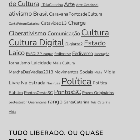
de Cultura
Arte
: TeiaCatarina
Arte Ocasional
ativismo
Brasil
CaravanaPontosdeCultura
Charge
Catavídeo13
CartaFórumCatarina
Cultura
Ciberativismo
Comunicação
Cultura Digital
Estado
Digiarte2
Laico
Fediverso
fediverse
FASOL3Puraque
Ilustração
Laicidade
Jornalismo
Mais Cultura
Mídia
MarchaDasVadias2013
Movimentos Sociais
Mídia
Política
Livre
Na Estrada
Política
Nas ruas
PontosSC
Pública
PontosOesteSC
Povos Originários
rango
SantaCatarina
protestosbr
Quarentena
Teia Catarina
Vida
TUDO LIBERADO. OU QUASE