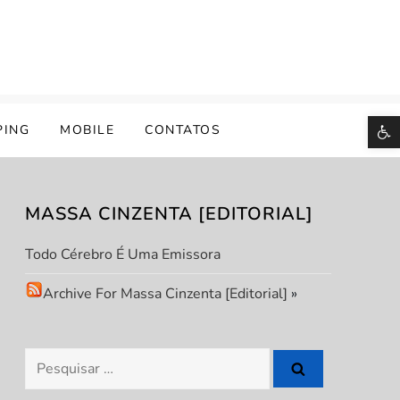
B
PING
MOBILE
CONTATOS
MASSA CINZENTA [EDITORIAL]
Todo Cérebro É Uma Emissora
Archive For Massa Cinzenta [Editorial]
»
Pesquisar
por: