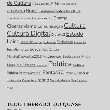
de Cultura
Arte
: TeiaCatarina
Arte Ocasional
ativismo
Brasil
CaravanaPontosdeCultura
Charge
Catavídeo13
CartaFórumCatarina
Cultura
Ciberativismo
Comunicação
Cultura Digital
Estado
Digiarte2
Laico
Fediverso
fediverse
FASOL3Puraque
Ilustração
Laicidade
Jornalismo
Mais Cultura
Mídia
MarchaDasVadias2013
Movimentos Sociais
Mídia
Política
Livre
Na Estrada
Política
Nas ruas
PontosSC
Pública
PontosOesteSC
Povos Originários
rango
SantaCatarina
protestosbr
Quarentena
Teia Catarina
Vida
TUDO LIBERADO. OU QUASE