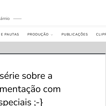
árnio
 E PAUTAS
PRODUÇÃO
PUBLICAÇÕES
CLIP
série sobre a
amentação com
peciais ;-}