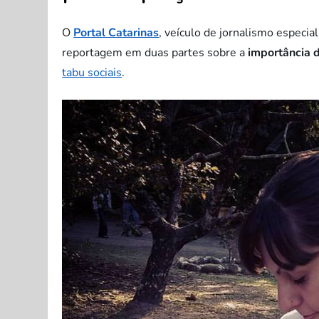
O
Portal Catarinas
, veículo de jornalismo especi
reportagem em duas partes sobre a
importância
tabu sociais
.