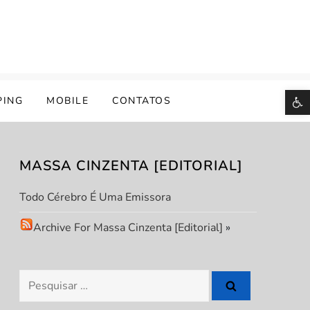
B
PING
MOBILE
CONTATOS
MASSA CINZENTA [EDITORIAL]
Todo Cérebro É Uma Emissora
Archive For Massa Cinzenta [Editorial]
»
Pesquisar
por: