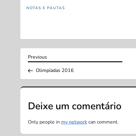
NOTAS E PAUTAS
N
Previous
Previous
Post
a
Olimpíadas 2016
v
e
Deixe um comentário
g
Only people in
my network
can comment.
a