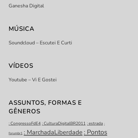
Ganesha Digital
MÚSICA
Soundcloud – Escutei E Curti
VÍDEOS
Youtube – Vi E Gostei
ASSUNTOS, FORMAS E
GÊNEROS
: CongressoFdE4
: CulturaDigitalBR2011
: estrada
:
: Pontos
: MarchadaLiberdade
forumbr1