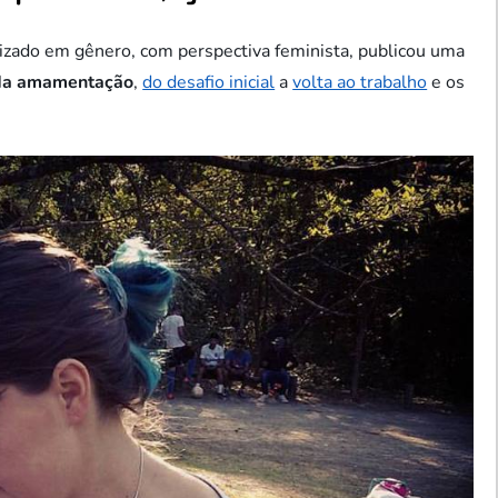
alizado em gênero, com perspectiva feminista, publicou uma
 da amamentação
,
do desafio inicial
a
volta ao trabalho
e os