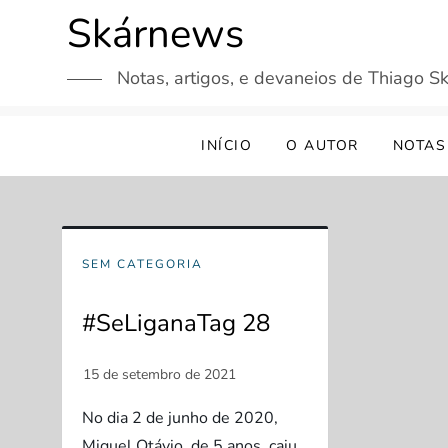
Skip
Skárnews
to
content
Notas, artigos, e devaneios de Thiago Sk
INÍCIO
O AUTOR
NOTAS
SEM CATEGORIA
#SeLiganaTag 28
No dia 2 de junho de 2020,
Miguel Otávio, de 5 anos, caiu