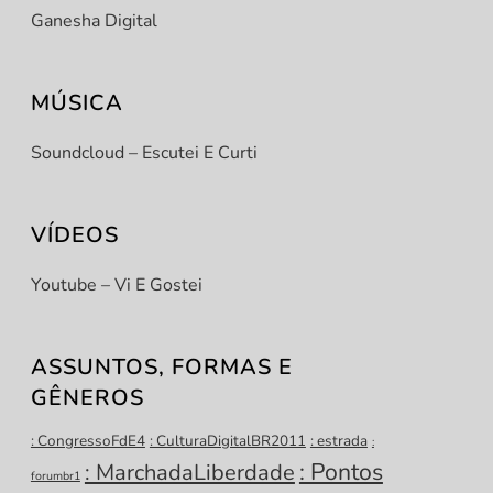
Ganesha Digital
MÚSICA
Soundcloud – Escutei E Curti
VÍDEOS
Youtube – Vi E Gostei
ASSUNTOS, FORMAS E
GÊNEROS
: CongressoFdE4
: CulturaDigitalBR2011
: estrada
:
: Pontos
: MarchadaLiberdade
forumbr1