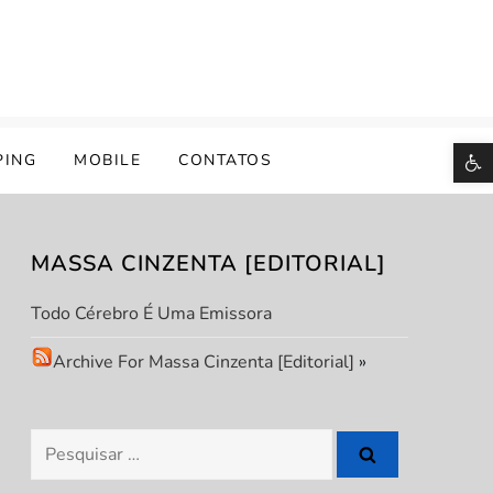
B
PING
MOBILE
CONTATOS
MASSA CINZENTA [EDITORIAL]
Todo Cérebro É Uma Emissora
Archive For Massa Cinzenta [Editorial]
»
Pesquisar
por: