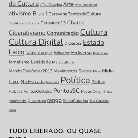
de Cultura
Arte
: TeiaCatarina
Arte Ocasional
ativismo
Brasil
CaravanaPontosdeCultura
Charge
Catavídeo13
CartaFórumCatarina
Cultura
Ciberativismo
Comunicação
Cultura Digital
Estado
Digiarte2
Laico
Fediverso
fediverse
FASOL3Puraque
Ilustração
Laicidade
Jornalismo
Mais Cultura
Mídia
MarchaDasVadias2013
Movimentos Sociais
Mídia
Política
Livre
Na Estrada
Política
Nas ruas
PontosSC
Pública
PontosOesteSC
Povos Originários
rango
SantaCatarina
protestosbr
Quarentena
Teia Catarina
Vida
TUDO LIBERADO. OU QUASE