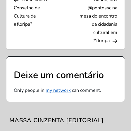
a
Conselho de
@pontossc na
v
Cultura de
mesa do encontro
#floripa?
da cidadania
e
cultural em
#floripa
g
a
ç
Deixe um comentário
ã
Only people in
my network
can comment.
o
d
MASSA CINZENTA [EDITORIAL]
e