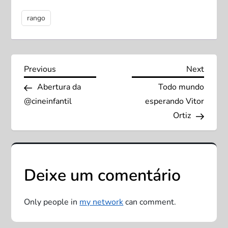
rango
N
Previous
Next
Previous
Next
Post
Post
Abertura da
Todo mundo
a
@cineinfantil
esperando Vitor
v
Ortiz
e
g
Deixe um comentário
a
Only people in
my network
can comment.
ç