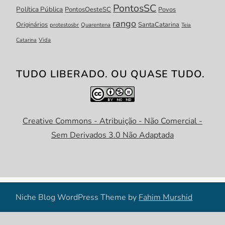
PontosSC
Política Pública
PontosOesteSC
Povos
rango
Originários
SantaCatarina
protestosbr
Quarentena
Teia
Catarina
Vida
TUDO LIBERADO. OU QUASE TUDO.
Creative Commons - Atribuição - Não Comercial -
Sem Derivados 3.0 Não Adaptada
Niche Blog WordPress Theme by
Fahim Murshid