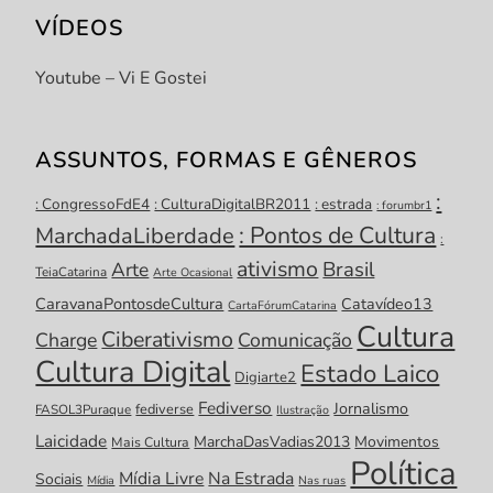
VÍDEOS
Youtube – Vi E Gostei
ASSUNTOS, FORMAS E GÊNEROS
:
: CongressoFdE4
: CulturaDigitalBR2011
: estrada
: forumbr1
: Pontos de Cultura
MarchadaLiberdade
:
ativismo
Brasil
Arte
TeiaCatarina
Arte Ocasional
CaravanaPontosdeCultura
Catavídeo13
CartaFórumCatarina
Cultura
Ciberativismo
Charge
Comunicação
Cultura Digital
Estado Laico
Digiarte2
Fediverso
Jornalismo
fediverse
FASOL3Puraque
Ilustração
Laicidade
MarchaDasVadias2013
Movimentos
Mais Cultura
Política
Mídia Livre
Na Estrada
Sociais
Mídia
Nas ruas