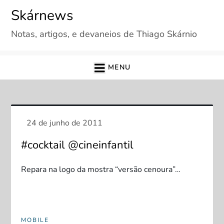
Skip
Skárnews
to
Notas, artigos, e devaneios de Thiago Skárnio
content
MENU
#cocktail @cineinfantil
Repara na logo da mostra “versão cenoura”…
MOBILE