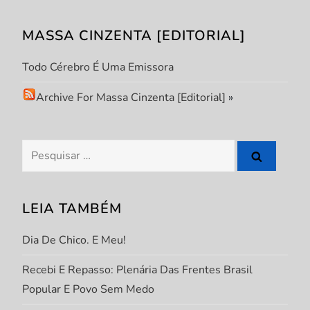
ã
MASSA CINZENTA [EDITORIAL]
o
Todo Cérebro É Uma Emissora
d
Archive For Massa Cinzenta [Editorial]
»
e
P
Pesquisar
por:
o
s
LEIA TAMBÉM
t
Dia De Chico. E Meu!
Recebi E Repasso: Plenária Das Frentes Brasil
Popular E Povo Sem Medo