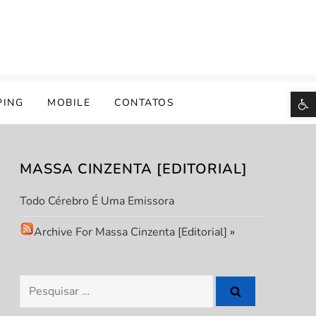
B
PING
MOBILE
CONTATOS
MASSA CINZENTA [EDITORIAL]
Todo Cérebro É Uma Emissora
Archive For Massa Cinzenta [Editorial]
»
Pesquisar
por: