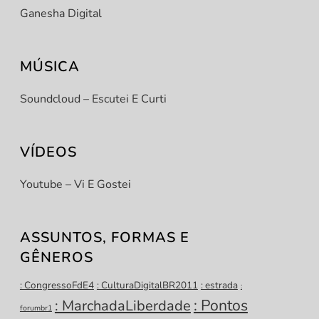
Ganesha Digital
MÚSICA
Soundcloud – Escutei E Curti
VÍDEOS
Youtube – Vi E Gostei
ASSUNTOS, FORMAS E
GÊNEROS
: CongressoFdE4
: CulturaDigitalBR2011
: estrada
:
: Pontos
: MarchadaLiberdade
forumbr1