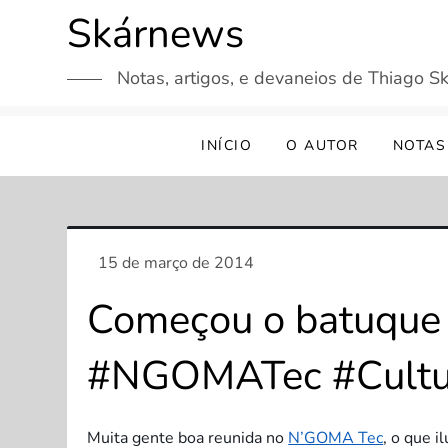
Skip
Skárnews
to
content
Notas, artigos, e devaneios de Thiago Sk
INÍCIO
O AUTOR
NOTAS
Começou o batuque d
#NGOMATec #Cultur
Muita gente boa reunida no
N’GOMA Tec
, o que 