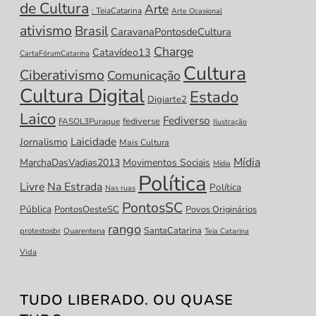
de Cultura
Arte
: TeiaCatarina
Arte Ocasional
ativismo
Brasil
CaravanaPontosdeCultura
Charge
Catavídeo13
CartaFórumCatarina
Cultura
Ciberativismo
Comunicação
Cultura Digital
Estado
Digiarte2
Laico
Fediverso
fediverse
FASOL3Puraque
Ilustração
Laicidade
Jornalismo
Mais Cultura
Mídia
MarchaDasVadias2013
Movimentos Sociais
Mídia
Política
Livre
Na Estrada
Política
Nas ruas
PontosSC
Pública
PontosOesteSC
Povos Originários
rango
SantaCatarina
protestosbr
Quarentena
Teia Catarina
Vida
TUDO LIBERADO. OU QUASE