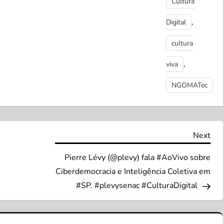
Cultura
,
Digital
cultura
,
viva
NGOMATec
Nex
Next
Pos
Pierre Lévy (@plevy) fala #AoVivo sobre
Ciberdemocracia e Inteligência Coletiva em
#SP. #plevysenac #CulturaDigital