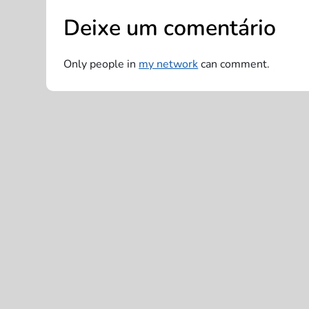
g
Deixe um comentário
a
Only people in
my network
can comment.
ç
ã
o
d
e
P
o
s