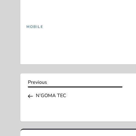
MOBILE
N
Previous
Previous
Post
a
N’GOMA TEC
v
e