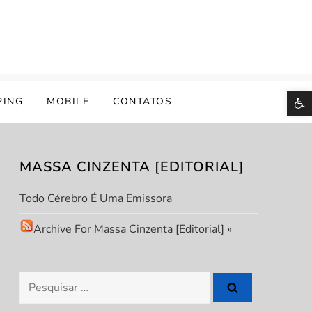
B
PING
MOBILE
CONTATOS
MASSA CINZENTA [EDITORIAL]
Todo Cérebro É Uma Emissora
Archive For Massa Cinzenta [Editorial]
»
Pesquisar
por: