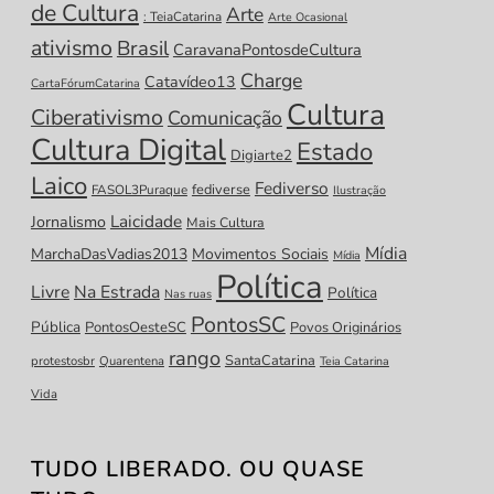
de Cultura
Arte
: TeiaCatarina
Arte Ocasional
ativismo
Brasil
CaravanaPontosdeCultura
Charge
Catavídeo13
CartaFórumCatarina
Cultura
Ciberativismo
Comunicação
Cultura Digital
Estado
Digiarte2
Laico
Fediverso
fediverse
FASOL3Puraque
Ilustração
Laicidade
Jornalismo
Mais Cultura
Mídia
MarchaDasVadias2013
Movimentos Sociais
Mídia
Política
Livre
Na Estrada
Política
Nas ruas
PontosSC
Pública
PontosOesteSC
Povos Originários
rango
SantaCatarina
protestosbr
Quarentena
Teia Catarina
Vida
TUDO LIBERADO. OU QUASE