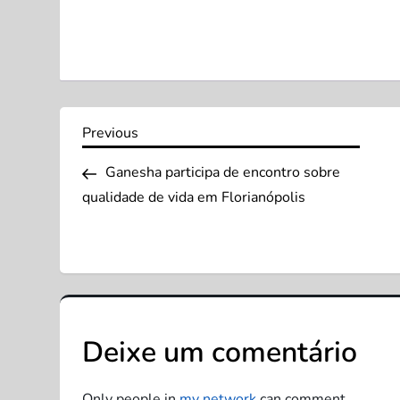
N
Previous
Previous
Post
a
Ganesha participa de encontro sobre
qualidade de vida em Florianópolis
v
e
g
a
Deixe um comentário
ç
Only people in
my network
can comment.