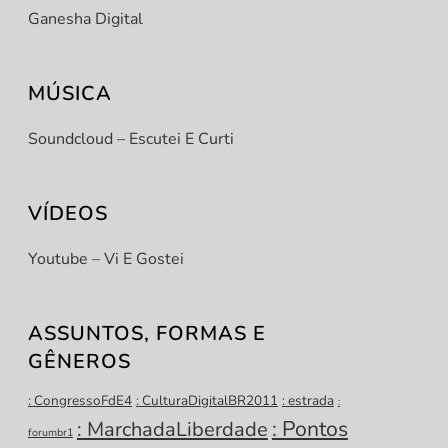
Ganesha Digital
MÚSICA
Soundcloud – Escutei E Curti
VÍDEOS
Youtube – Vi E Gostei
ASSUNTOS, FORMAS E
GÊNEROS
: CongressoFdE4
: CulturaDigitalBR2011
: estrada
:
: Pontos
: MarchadaLiberdade
forumbr1